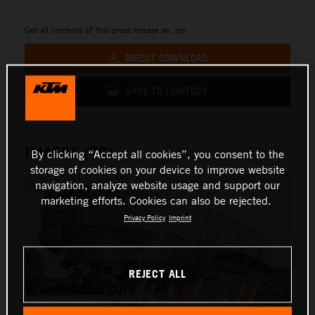
Get all contents of this press release as .zip:
DIRECT DOWNLOAD
SAVE TO LIGHTBOX
IMAGES (76)
By clicking “Accept all cookies”, you consent to the
storage of cookies on your device to improve website
navigation, analyze website usage and support our
marketing efforts. Cookies can also be rejected.
Privacy Policy
Imprint
REJECT ALL