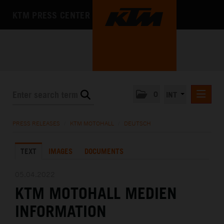
KTM PRESS CENTER
0
INT
PRESS RELEASES
PRESS RELEASES
/
KTM MOTOHALL
/
DEUTSCH
KTM RACING NEWSLETTER
TEXT
IMAGES
DOCUMENTS
KTM X-BOW
KTM MOTOHALL
05.04.2022
KTM MOTOHALL MEDIEN
DEUTSCH
ENGLISH
INFORMATION
MEDIA