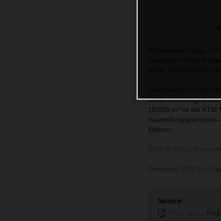
Willkommen in der
KTM
Besucher ein ganz beso
sowie Innovationen un
Direkt am KTM Platz 1 
Unternehmensgründers H
10.000 m² ist die KTM 
Ausstellungsparcours –
Ebenen.
KTM Motohall Medieni
Download KTM Motohal
Service
Plain text
-
Pres