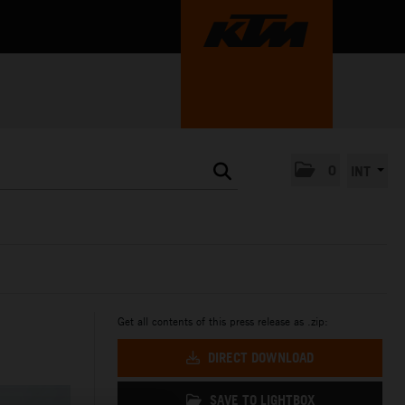
0
INT
Get all contents of this press release as .zip:
DIRECT DOWNLOAD
SAVE TO LIGHTBOX