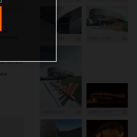
edem
eschichte
2 835 x 1 890
6 000 x 4 000
ll. Mit rund
drei
4 005 x 6 000
2 835 x 1 674