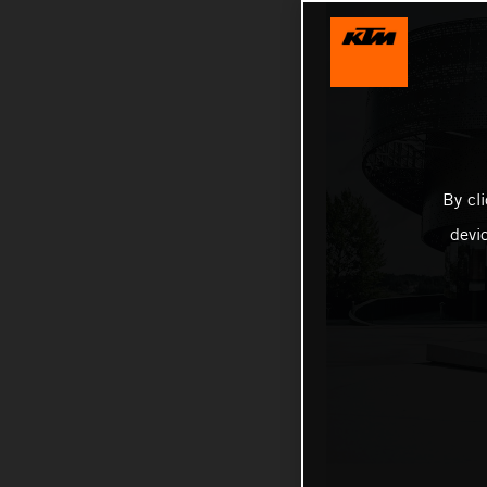
By cl
devi