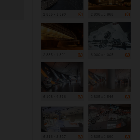
2 835 x 1 890
2 835 x 1 858
2 835 x 1 821
6 000 x 4 005
6 108 x 4 316
2 835 x 1 546
6 316 x 3 827
2 835 x 1 890