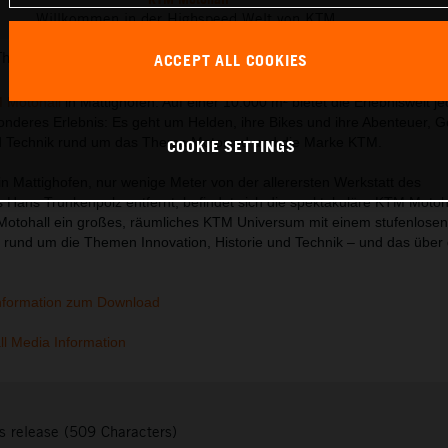
Willkommen in der Highspeed Welt von KTM.
This press release has:
76 Images
3 Documents
ACCEPT ALL COOKIES
 Motohall
in Mattighofen. Auf einer 10.000 m² bietet die Erlebniswelt j
nderes Erlebnis: Es geht um Helden, ihre Bikes und ihre Abenteuer, G
d Technik rund um das Thema Motorrad und die Marke KTM.
COOKIE SETTINGS
in Mattighofen, nur wenige Meter von der allerersten Werkstatt des
ans Trunkenpolz entfernt, befindet sich die spektakuläre KTM Motoha
Motohall ein großes, räumliches KTM Universum mit einem stufenlosen
 rund um die Themen Innovation, Historie und Technik – und das über 
nformation zum Download
l Media Information
s release (509 Characters)