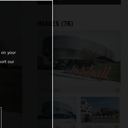
IMAGES (76)
 on your
ort our
6 000 x 4 000
6 000 x 4 000
2 835 x 1 912