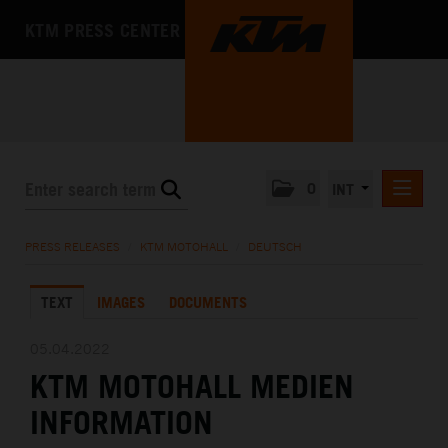
KTM PRESS CENTER
0
INT
PRESS RELEASES
PRESS RELEASES
/
KTM MOTOHALL
/
DEUTSCH
KTM RACING NEWSLETTER
TEXT
IMAGES
DOCUMENTS
KTM X-BOW
KTM MOTOHALL
05.04.2022
KTM MOTOHALL MEDIEN
DEUTSCH
ENGLISH
INFORMATION
MEDIA