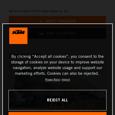
Get all contents of this press release as .zip:
DIRECT DOWNLOAD
SAVE TO LIGHTBOX
IMAGES (76)
By clicking “Accept all cookies”, you consent to the
storage of cookies on your device to improve website
navigation, analyze website usage and support our
marketing efforts. Cookies can also be rejected.
Privacy Policy
Imprint
REJECT ALL