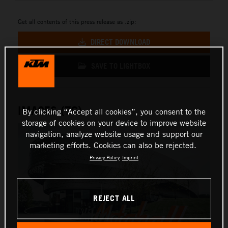
Get all contents of this press release as .zip:
DIRECT DOWNLOAD
SAVE TO LIGHTBOX
IMAGES (76)
By clicking “Accept all cookies”, you consent to the
storage of cookies on your device to improve website
navigation, analyze website usage and support our
marketing efforts. Cookies can also be rejected.
Privacy Policy
Imprint
REJECT ALL