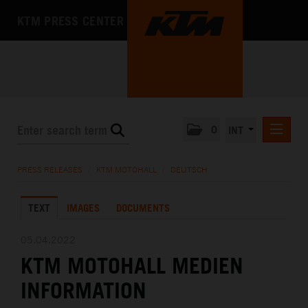
KTM PRESS CENTER
0
INT
PRESS RELEASES
PRESS RELEASES
/
KTM MOTOHALL
/
DEUTSCH
KTM RACING NEWSLETTER
TEXT
IMAGES
DOCUMENTS
KTM X-BOW
KTM MOTOHALL
05.04.2022
KTM MOTOHALL MEDIEN
DEUTSCH
ENGLISH
INFORMATION
MEDIA