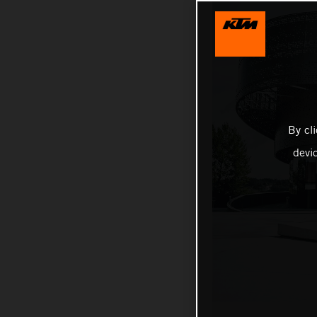
By cl
devi