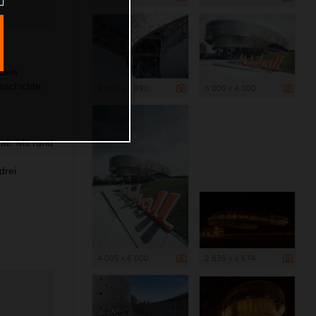
edem
eschichte
2 835 x 1 890
6 000 x 4 000
ll. Mit rund
drei
4 005 x 6 000
2 835 x 1 674