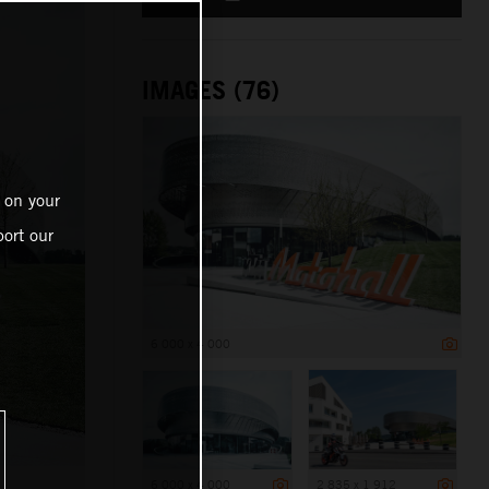
IMAGES (76)
 on your
ort our
6 000 x 4 000
6 000 x 4 000
2 835 x 1 912