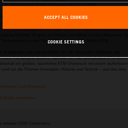
Willkommen in der Highspeed Welt von KTM.
This press release has:
76 Images
3 Documents
ACCEPT ALL COOKIES
 Motohall
in Mattighofen. Auf einer 10.000 m² bietet die Erlebniswelt j
nderes Erlebnis: Es geht um Helden, ihre Bikes und ihre Abenteuer, G
d Technik rund um das Thema Motorrad und die Marke KTM.
COOKIE SETTINGS
in Mattighofen, nur wenige Meter von der allerersten Werkstatt des
ans Trunkenpolz entfernt, befindet sich die spektakuläre KTM Motoha
Motohall ein großes, räumliches KTM Universum mit einem stufenlosen
 rund um die Themen Innovation, Historie und Technik – und das über 
nformation zum Download
l Media Information
s release (509 Characters)