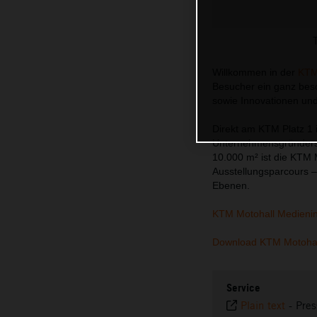
Willkommen in der
KTM
Besucher ein ganz beso
sowie Innovationen un
Direkt am KTM Platz 1 
Unternehmensgründers H
10.000 m² ist die KTM 
Ausstellungsparcours –
Ebenen.
KTM Motohall Medieni
Download KTM Motohal
Service
Plain text
-
Pres