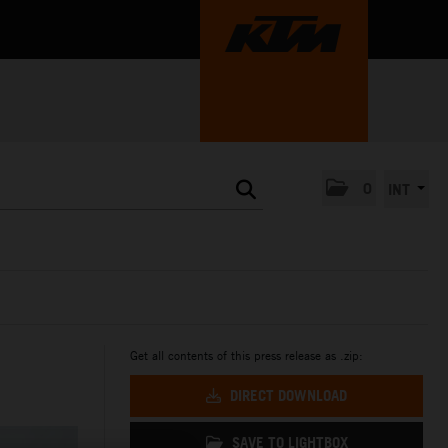
0
INT
Get all contents of this press release as .zip:
DIRECT DOWNLOAD
SAVE TO LIGHTBOX