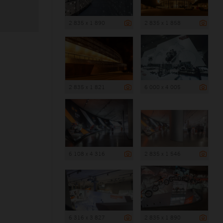
2 835 x 1 890
2 835 x 1 858
2 835 x 1 821
6 000 x 4 005
6 108 x 4 316
2 835 x 1 546
6 316 x 3 827
2 835 x 1 890