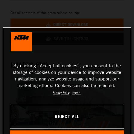
Get all contents of this press release as .zip:
DIRECT DOWNLOAD
SAVE TO LIGHTBOX
IMAGES (76)
By clicking “Accept all cookies”, you consent to the
storage of cookies on your device to improve website
navigation, analyze website usage and support our
marketing efforts. Cookies can also be rejected.
Privacy Policy
Imprint
REJECT ALL