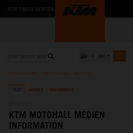
KTM PRESS CENTER
0
INT
PRESS RELEASES
PRESS RELEASES
/
KTM MOTOHALL
/
DEUTSCH
KTM RACING NEWSLETTER
TEXT
IMAGES
DOCUMENTS
KTM X-BOW
KTM MOTOHALL
05.04.2022
KTM MOTOHALL MEDIEN
DEUTSCH
ENGLISH
INFORMATION
MEDIA