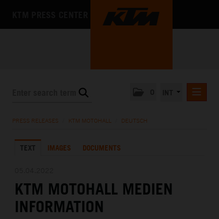
KTM PRESS CENTER
0
INT
PRESS RELEASES
PRESS RELEASES
/
KTM MOTOHALL
/
DEUTSCH
KTM RACING NEWSLETTER
TEXT
IMAGES
DOCUMENTS
KTM X-BOW
KTM MOTOHALL
05.04.2022
KTM MOTOHALL MEDIEN
DEUTSCH
ENGLISH
INFORMATION
MEDIA