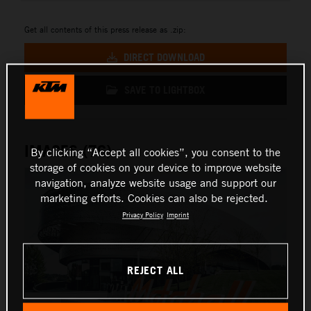
Get all contents of this press release as .zip:
DIRECT DOWNLOAD
SAVE TO LIGHTBOX
IMAGES (76)
By clicking “Accept all cookies”, you consent to the
storage of cookies on your device to improve website
navigation, analyze website usage and support our
marketing efforts. Cookies can also be rejected.
Privacy Policy
Imprint
REJECT ALL