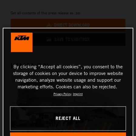
Get all contents of this press release as .zip:
DIRECT DOWNLOAD
SAVE TO LIGHTBOX
IMAGES (76)
By clicking “Accept all cookies”, you consent to the
storage of cookies on your device to improve website
navigation, analyze website usage and support our
marketing efforts. Cookies can also be rejected.
Privacy Policy
Imprint
REJECT ALL