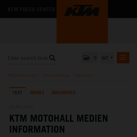
KTM PRESS CENTER
0
INT
PRESS RELEASES
PRESS RELEASES
/
KTM MOTOHALL
/
DEUTSCH
KTM RACING NEWSLETTER
TEXT
IMAGES
DOCUMENTS
KTM X-BOW
KTM MOTOHALL
05.04.2022
KTM MOTOHALL MEDIEN
DEUTSCH
ENGLISH
INFORMATION
MEDIA