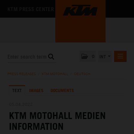
KTM PRESS CENTER
0
INT
PRESS RELEASES
PRESS RELEASES
/
KTM MOTOHALL
/
DEUTSCH
KTM RACING NEWSLETTER
TEXT
IMAGES
DOCUMENTS
KTM X-BOW
KTM MOTOHALL
05.04.2022
KTM MOTOHALL MEDIEN
DEUTSCH
ENGLISH
INFORMATION
MEDIA