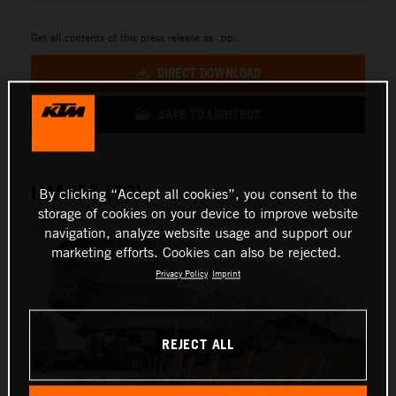
Get all contents of this press release as .zip:
DIRECT DOWNLOAD
SAVE TO LIGHTBOX
IMAGES (76)
By clicking “Accept all cookies”, you consent to the
storage of cookies on your device to improve website
navigation, analyze website usage and support our
marketing efforts. Cookies can also be rejected.
Privacy Policy
Imprint
REJECT ALL