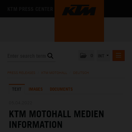
KTM PRESS CENTER
0
INT
PRESS RELEASES
PRESS RELEASES
/
KTM MOTOHALL
/
DEUTSCH
KTM RACING NEWSLETTER
TEXT
IMAGES
DOCUMENTS
KTM X-BOW
KTM MOTOHALL
05.04.2022
KTM MOTOHALL MEDIEN
DEUTSCH
ENGLISH
INFORMATION
MEDIA