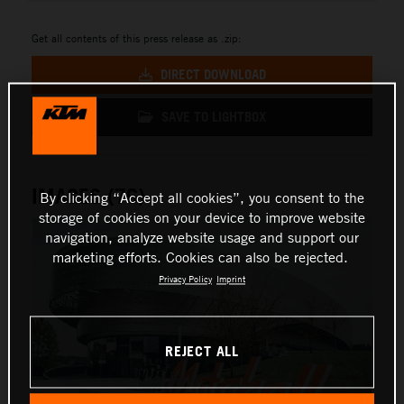
Get all contents of this press release as .zip:
DIRECT DOWNLOAD
SAVE TO LIGHTBOX
IMAGES (76)
By clicking “Accept all cookies”, you consent to the
storage of cookies on your device to improve website
navigation, analyze website usage and support our
marketing efforts. Cookies can also be rejected.
Privacy Policy
Imprint
REJECT ALL