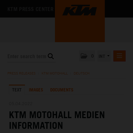
KTM PRESS CENTER
0
INT
PRESS RELEASES
PRESS RELEASES
/
KTM MOTOHALL
/
DEUTSCH
KTM RACING NEWSLETTER
TEXT
IMAGES
DOCUMENTS
KTM X-BOW
KTM MOTOHALL
05.04.2022
KTM MOTOHALL MEDIEN
DEUTSCH
ENGLISH
INFORMATION
MEDIA