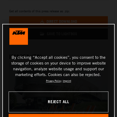
Get all contents of this press release as .zip:
DIRECT DOWNLOAD
SAVE TO LIGHTBOX
IMAGES (76)
By clicking “Accept all cookies”, you consent to the
storage of cookies on your device to improve website
navigation, analyze website usage and support our
marketing efforts. Cookies can also be rejected.
Privacy Policy
Imprint
REJECT ALL