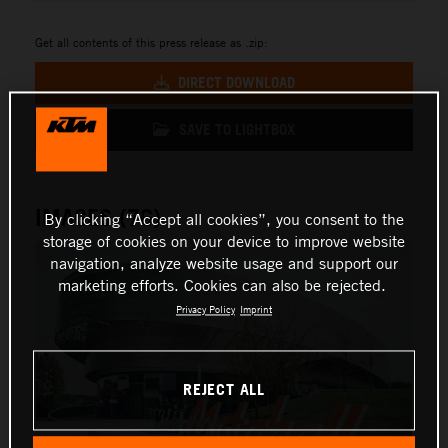
Get all contents of this press release as .zip:
DIRECT DOWNLOAD
SAVE TO LIGHTBOX
IMAGES (76)
By clicking “Accept all cookies”, you consent to the
storage of cookies on your device to improve website
navigation, analyze website usage and support our
marketing efforts. Cookies can also be rejected.
Privacy Policy
Imprint
REJECT ALL