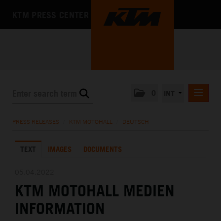
KTM PRESS CENTER
0
INT
PRESS RELEASES
PRESS RELEASES
/
KTM MOTOHALL
/
DEUTSCH
KTM RACING NEWSLETTER
TEXT
IMAGES
DOCUMENTS
KTM X-BOW
KTM MOTOHALL
05.04.2022
KTM MOTOHALL MEDIEN
DEUTSCH
ENGLISH
INFORMATION
MEDIA