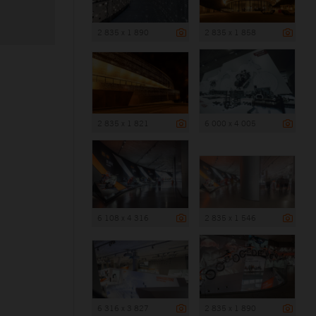
2 835 x 1 890
2 835 x 1 858
2 835 x 1 821
6 000 x 4 005
6 108 x 4 316
2 835 x 1 546
6 316 x 3 827
2 835 x 1 890