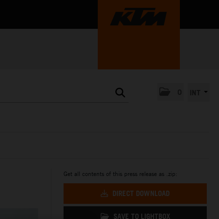
0
INT
Get all contents of this press release as .zip:
DIRECT DOWNLOAD
SAVE TO LIGHTBOX