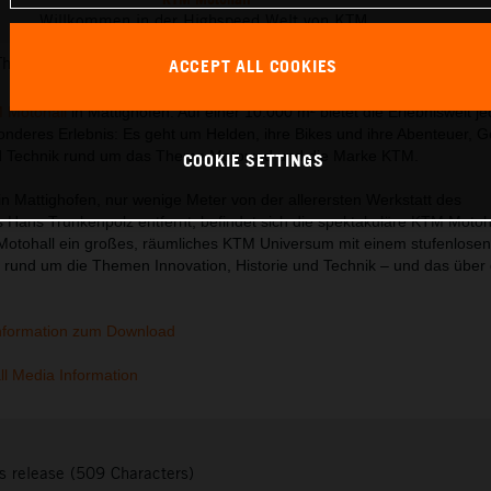
Willkommen in der Highspeed Welt von KTM.
This press release has:
76 Images
3 Documents
ACCEPT ALL COOKIES
 Motohall
in Mattighofen. Auf einer 10.000 m² bietet die Erlebniswelt j
nderes Erlebnis: Es geht um Helden, ihre Bikes und ihre Abenteuer, G
d Technik rund um das Thema Motorrad und die Marke KTM.
COOKIE SETTINGS
in Mattighofen, nur wenige Meter von der allerersten Werkstatt des
ans Trunkenpolz entfernt, befindet sich die spektakuläre KTM Motoha
Motohall ein großes, räumliches KTM Universum mit einem stufenlosen
 rund um die Themen Innovation, Historie und Technik – und das über 
nformation zum Download
l Media Information
s release (509 Characters)