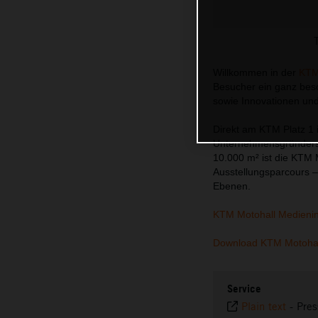
Willkommen in der
KTM
Besucher ein ganz beso
sowie Innovationen un
Direkt am KTM Platz 1 
Unternehmensgründers H
10.000 m² ist die KTM 
Ausstellungsparcours –
Ebenen.
KTM Motohall Medieni
Download KTM Motohal
Service
Plain text
-
Pres