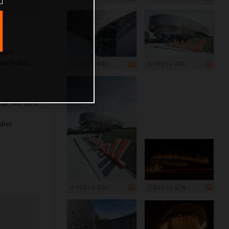
edem
eschichte
2 835 x 1 890
6 000 x 4 000
ll. Mit rund
drei
4 005 x 6 000
2 835 x 1 674