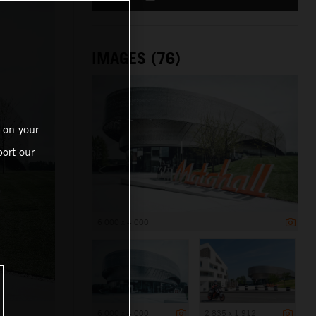
IMAGES (76)
 on your
ort our
6 000 x 4 000
6 000 x 4 000
2 835 x 1 912