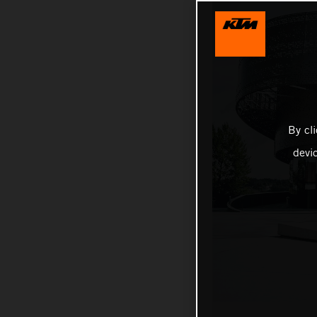
By cl
devi