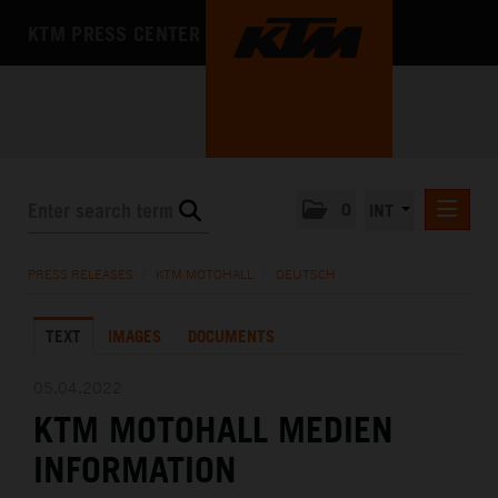
KTM PRESS CENTER
0
INT
PRESS RELEASES
PRESS RELEASES
/
KTM MOTOHALL
/
DEUTSCH
KTM RACING NEWSLETTER
TEXT
IMAGES
DOCUMENTS
KTM X-BOW
KTM MOTOHALL
05.04.2022
KTM MOTOHALL MEDIEN
DEUTSCH
ENGLISH
INFORMATION
MEDIA