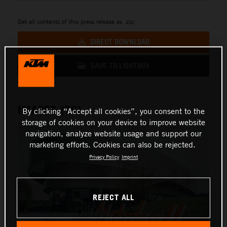
Get all contents of this press release as .zip:
DIRECT DOWNLOAD
SAVE TO LIGHTBOX
IMAGES (76)
By clicking “Accept all cookies”, you consent to the
storage of cookies on your device to improve website
navigation, analyze website usage and support our
marketing efforts. Cookies can also be rejected.
Privacy Policy
Imprint
REJECT ALL