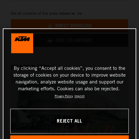
Get all contents of this press release as .zip:
DIRECT DOWNLOAD
SAVE TO LIGHTBOX
IMAGES (76)
By clicking “Accept all cookies”, you consent to the
storage of cookies on your device to improve website
navigation, analyze website usage and support our
marketing efforts. Cookies can also be rejected.
Privacy Policy
Imprint
REJECT ALL