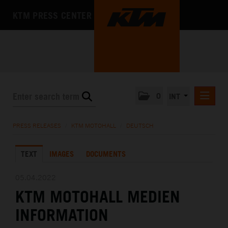
KTM PRESS CENTER
0
INT
PRESS RELEASES
PRESS RELEASES
/
KTM MOTOHALL
/
DEUTSCH
KTM RACING NEWSLETTER
TEXT
IMAGES
DOCUMENTS
KTM X-BOW
KTM MOTOHALL
05.04.2022
KTM MOTOHALL MEDIEN
DEUTSCH
ENGLISH
INFORMATION
MEDIA