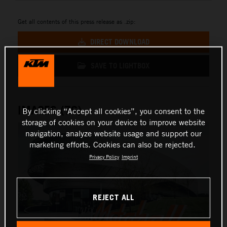
Get all contents of this press release as .zip:
DIRECT DOWNLOAD
SAVE TO LIGHTBOX
IMAGES (76)
By clicking “Accept all cookies”, you consent to the
storage of cookies on your device to improve website
navigation, analyze website usage and support our
marketing efforts. Cookies can also be rejected.
Privacy Policy
Imprint
REJECT ALL