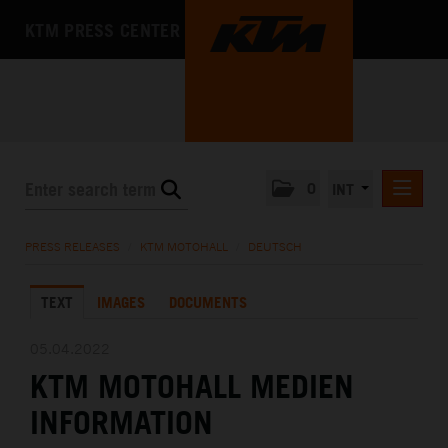
KTM PRESS CENTER
0
INT
PRESS RELEASES
PRESS RELEASES
/
KTM MOTOHALL
/
DEUTSCH
KTM RACING NEWSLETTER
TEXT
IMAGES
DOCUMENTS
KTM X-BOW
KTM MOTOHALL
05.04.2022
KTM MOTOHALL MEDIEN
DEUTSCH
ENGLISH
INFORMATION
MEDIA