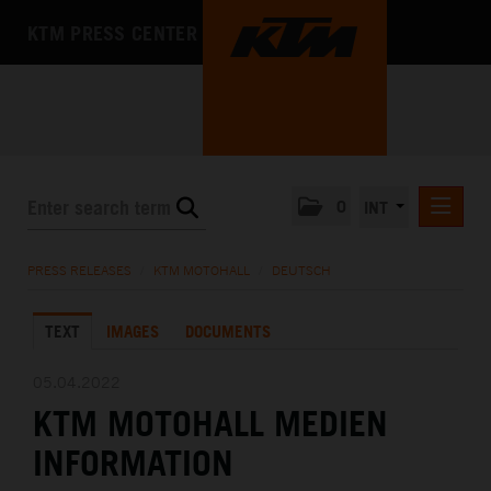
KTM PRESS CENTER
0
INT
PRESS RELEASES
PRESS RELEASES
/
KTM MOTOHALL
/
DEUTSCH
KTM RACING NEWSLETTER
TEXT
IMAGES
DOCUMENTS
KTM X-BOW
KTM MOTOHALL
05.04.2022
KTM MOTOHALL MEDIEN
DEUTSCH
ENGLISH
INFORMATION
MEDIA