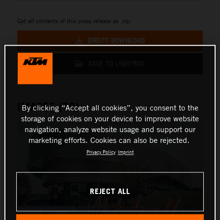
Get all contents of this press release as .zip:
DIRECT DOWNLOAD
SAVE TO LIGHTBOX
IMAGES (76)
By clicking “Accept all cookies”, you consent to the
storage of cookies on your device to improve website
navigation, analyze website usage and support our
marketing efforts. Cookies can also be rejected.
Privacy Policy
Imprint
REJECT ALL