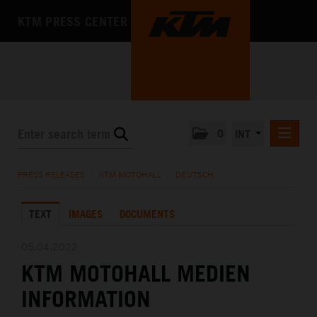
KTM PRESS CENTER
0
INT
PRESS RELEASES
PRESS RELEASES
/
KTM MOTOHALL
/
DEUTSCH
KTM RACING NEWSLETTER
TEXT
IMAGES
DOCUMENTS
KTM X-BOW
KTM MOTOHALL
05.04.2022
KTM MOTOHALL MEDIEN
DEUTSCH
ENGLISH
INFORMATION
MEDIA