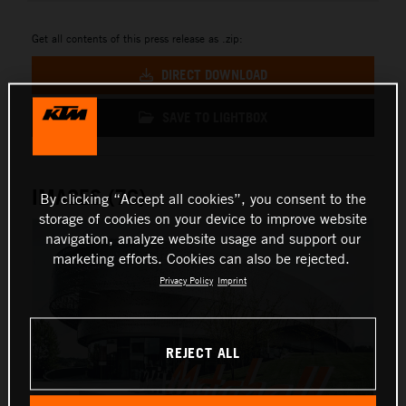
Get all contents of this press release as .zip:
DIRECT DOWNLOAD
SAVE TO LIGHTBOX
IMAGES (76)
By clicking “Accept all cookies”, you consent to the
storage of cookies on your device to improve website
navigation, analyze website usage and support our
marketing efforts. Cookies can also be rejected.
Privacy Policy
Imprint
REJECT ALL