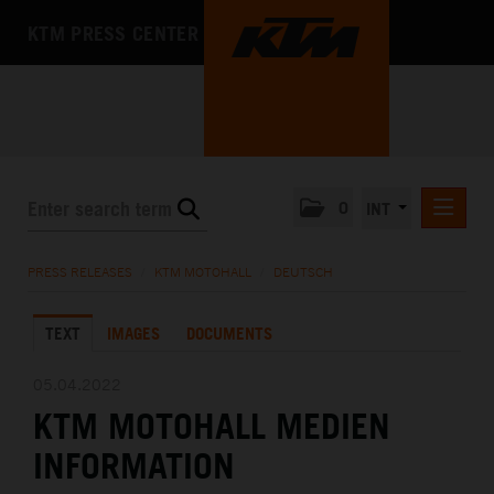
KTM PRESS CENTER
0
INT
PRESS RELEASES
PRESS RELEASES
/
KTM MOTOHALL
/
DEUTSCH
KTM RACING NEWSLETTER
TEXT
IMAGES
DOCUMENTS
KTM X-BOW
KTM MOTOHALL
05.04.2022
KTM MOTOHALL MEDIEN
DEUTSCH
ENGLISH
INFORMATION
MEDIA