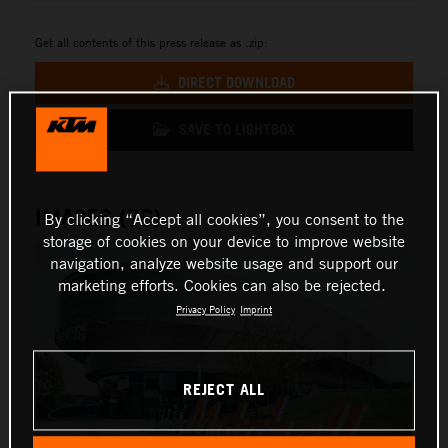
Get all contents of this press release as .zip:
DIRECT DOWNLOAD
SAVE TO LIGHTBOX
IMAGES (76)
By clicking “Accept all cookies”, you consent to the
storage of cookies on your device to improve website
navigation, analyze website usage and support our
marketing efforts. Cookies can also be rejected.
Privacy Policy
Imprint
REJECT ALL