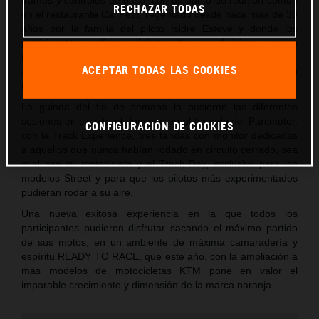
RECHAZAR TODAS
en el restaurante Cal Petit, regentado desde hace más de 30
años por la familia del piloto Isidre Esteve y donde los
participantes pudieron disfrutar de una deliciosa comida
típica catalana y de un merecido descanso antes de regresar
ACEPTAR TODAS LAS COOKIES
a Castellolí donde se celebró la cena y el clásico sorteo de
regalos de la marca.
La guinda del fin de semana la pusieron las diferentes
sesiones en circuito el domingo en el trazado del Parcmotor,
CONFIGURACIÓN DE COOKIES
con la Track Experience, tres tandas con monitor dedicadas
a aquellos que nunca habían rodado en circuito cerrado, sea
cual sea su motocicleta y el Track Day, exclusivo para los
modelos Street y para que los pilotos más experimentados
pudieran rodar a su aire.
Una nueva exitosa experiencia en la que todos los
participantes pudieron disfrutar sacando el máximo partido
de sus motos, en un ambiente de máxima camaradería y
espíritu READY TO RACE, que este año, con la ampliación a
más modelos de motocicletas KTM pone en valor el
imparable crecimiento y dimensión de la marca naranja.