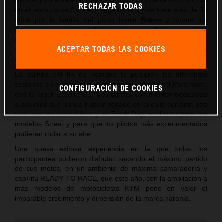
RECHAZAR TODAS
en el restaurante Cal Petit, regentado desde hace más de 30
años por la familia del piloto Isidre Esteve y donde los
participantes pudieron disfrutar de una deliciosa comida
típica catalana y de un merecido descanso antes de regresar
ACEPTAR TODAS LAS COOKIES
a Castellolí donde se celebró la cena y el clásico sorteo de
regalos de la marca.
La guinda del fin de semana la pusieron las diferentes
sesiones en circuito el domingo en el trazado del Parcmotor,
CONFIGURACIÓN DE COOKIES
con la Track Experience, tres tandas con monitor dedicadas
a aquellos que nunca habían rodado en circuito cerrado, sea
cual sea su motocicleta y el Track Day, exclusivo para los
modelos Street y para que los pilotos más experimentados
pudieran rodar a su aire.
Una nueva exitosa experiencia en la que todos los
participantes pudieron disfrutar sacando el máximo partido
de sus motos, en un ambiente de máxima camaradería y
espíritu READY TO RACE, que este año, con la ampliación a
más modelos de motocicletas KTM pone en valor el
imparable crecimiento y dimensión de la marca naranja.