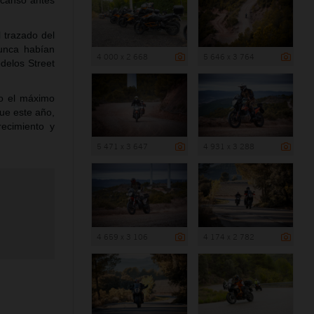
escanso antes
l trazado del
nunca habían
4 000 x 2 668
5 646 x 3 764
odelos Street
do el máximo
ue este año,
ecimiento y
5 471 x 3 647
4 931 x 3 288
4 659 x 3 106
4 174 x 2 782