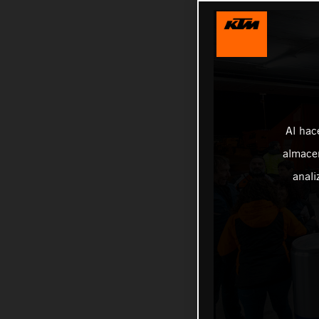
Al hac
almacen
anali