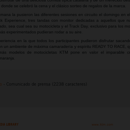
 disfrutar de una deliciosa comida típica catalana y de un merecido d
í donde se celebró la cena y el clásico sorteo de regalos de la marca.
emana la pusieron las diferentes sesiones en circuito el domingo en e
ck Experience, tres tandas con monitor dedicadas a aquellos que 
ado, sea cual sea su motocicleta y el Track Day, exclusivo para los m
 más experimentados pudieran rodar a su aire.
eriencia en la que todos los participantes pudieron disfrutar sacan
 en un ambiente de máxima camaradería y espíritu READY TO RACE, q
más modelos de motocicletas KTM pone en valor el imparable cr
naranja.
to
-
Comunicado de prensa (2238 caracteres)
DIA LIBRARY
www.ktm.com