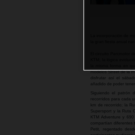
La incorporación de mo
la gran fiesta anual na
El circuito Parcmotor d
KTM, la lógica evoluci
la misma forma en que
modelos Street de la ma
disfrutar así el sába
añadido de poder tener
Siguiendo el patrón 
recorridos para cada u
km de recorrido; la R
Supersport y la Ruta 
KTM Adventure y 690 E
compartían diferentes 
Petit, regentado des