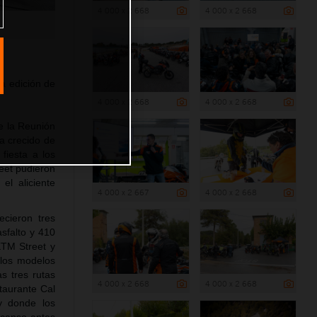
4 000 x 2 668
4 000 x 2 668
va edición de
4 000 x 2 668
4 000 x 2 668
de la Reunión
a crecido de
fiesta a los
reet pudieron
el aliciente
4 000 x 2 667
4 000 x 2 668
cieron tres
sfalto y 410
KTM Street y
 los modelos
s tres rutas
4 000 x 2 668
4 000 x 2 668
taurante Cal
y donde los