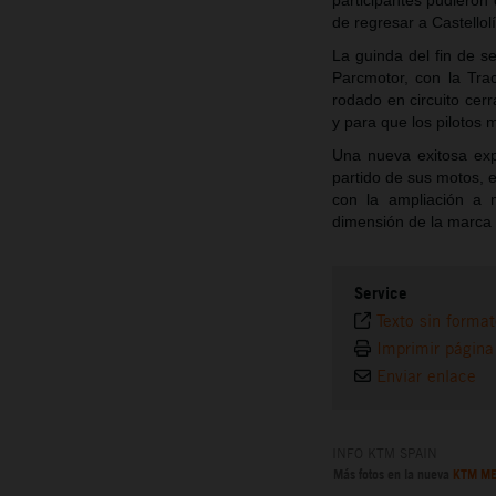
participantes pudieron
de regresar a Castellol
La guinda del fin de s
Parcmotor, con la Tra
rodado en circuito cerr
y para que los pilotos
Una nueva exitosa exp
partido de sus motos,
con la ampliación a 
dimensión de la marca 
Service
Texto sin forma
Imprimir página
Enviar enlace
INFO KTM SPAIN
Más fotos en la nueva
KTM ME