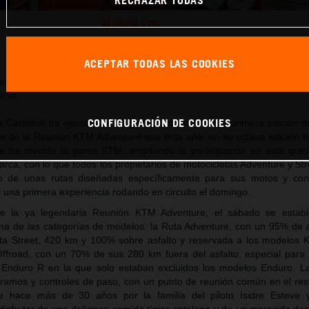
REUNIÓN KTM
Este comunicado de prensa tiene:
45 Imágenes
ACEPTAR TODAS LAS COOKIES
delos Street de la marca y las tandas en circuito redondearon la octa
ranja
CONFIGURACIÓN DE COOKIES
e Castellolí ha ejercido de magnífico escenario de la primera edición 
ón de la Reunión KTM Adventure que este año, en su octava edición h
 ha crecido la gama KTM, ampliando la participación en esta gran 
rca, con lo que todos los propietarios de motocicletas Adventure y St
do de unas rutas diseñadas específicamente para sus motos y con 
 una primera experiencia rodando en circuito el domingo.
de la ya legendaria Reunión KTM Adventure, el sábado se estable
na de las categorías de modelos: la Ruta Adventure, con un 95% de a
uta Street, 420 km y 100% sobre asfalto y reservada a los modelos 
Offroad, con un 70% de sus 280 km fuera del asfalto, especial para
nduro R en la que solo estaban excluidos los modelos Enduro. La
tramos y controles de paso, con un punto de reunión común en el res
de hace más de 30 años por la familia del piloto Isidre Esteve 