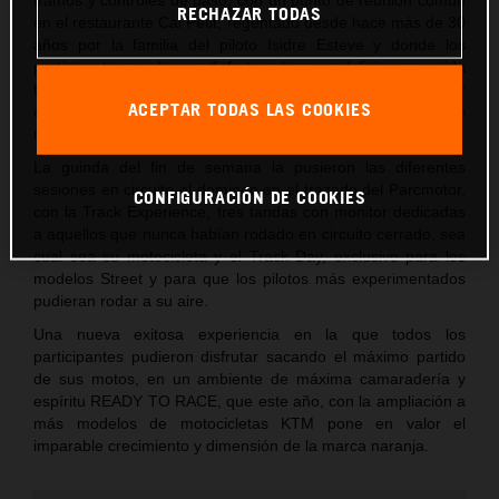
RECHAZAR TODAS
en el restaurante Cal Petit, regentado desde hace más de 30
años por la familia del piloto Isidre Esteve y donde los
participantes pudieron disfrutar de una deliciosa comida
típica catalana y de un merecido descanso antes de regresar
ACEPTAR TODAS LAS COOKIES
a Castellolí donde se celebró la cena y el clásico sorteo de
regalos de la marca.
La guinda del fin de semana la pusieron las diferentes
sesiones en circuito el domingo en el trazado del Parcmotor,
CONFIGURACIÓN DE COOKIES
con la Track Experience, tres tandas con monitor dedicadas
a aquellos que nunca habían rodado en circuito cerrado, sea
cual sea su motocicleta y el Track Day, exclusivo para los
modelos Street y para que los pilotos más experimentados
pudieran rodar a su aire.
Una nueva exitosa experiencia en la que todos los
participantes pudieron disfrutar sacando el máximo partido
de sus motos, en un ambiente de máxima camaradería y
espíritu READY TO RACE, que este año, con la ampliación a
más modelos de motocicletas KTM pone en valor el
imparable crecimiento y dimensión de la marca naranja.