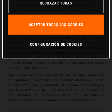
RECHAZAR TODAS
en el restaurante Cal Petit, regentado desde hace más de 30
años por la familia del piloto Isidre Esteve y donde los
participantes pudieron disfrutar de una deliciosa comida
típica catalana y de un merecido descanso antes de regresar
ACEPTAR TODAS LAS COOKIES
a Castellolí donde se celebró la cena y el clásico sorteo de
regalos de la marca.
La guinda del fin de semana la pusieron las diferentes
sesiones en circuito el domingo en el trazado del Parcmotor,
CONFIGURACIÓN DE COOKIES
con la Track Experience, tres tandas con monitor dedicadas
a aquellos que nunca habían rodado en circuito cerrado, sea
cual sea su motocicleta y el Track Day, exclusivo para los
modelos Street y para que los pilotos más experimentados
pudieran rodar a su aire.
Una nueva exitosa experiencia en la que todos los
participantes pudieron disfrutar sacando el máximo partido
de sus motos, en un ambiente de máxima camaradería y
espíritu READY TO RACE, que este año, con la ampliación a
más modelos de motocicletas KTM pone en valor el
imparable crecimiento y dimensión de la marca naranja.