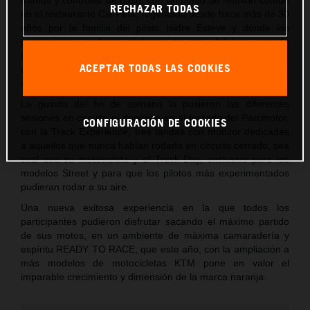
RECHAZAR TODAS
en el restaurante Cal Petit, regentado desde hace más de 30
años por la familia del piloto Isidre Esteve y donde los
participantes pudieron disfrutar de una deliciosa comida
típica catalana y de un merecido descanso antes de regresar
ACEPTAR TODAS LAS COOKIES
a Castellolí donde se celebró la cena y el clásico sorteo de
regalos de la marca.
La guinda del fin de semana la pusieron las diferentes
sesiones en circuito el domingo en el trazado del Parcmotor,
CONFIGURACIÓN DE COOKIES
con la Track Experience, tres tandas con monitor dedicadas
a aquellos que nunca habían rodado en circuito cerrado, sea
cual sea su motocicleta y el Track Day, exclusivo para los
modelos Street y para que los pilotos más experimentados
pudieran rodar a su aire.
Una nueva exitosa experiencia en la que todos los
participantes pudieron disfrutar sacando el máximo partido
de sus motos, en un ambiente de máxima camaradería y
espíritu READY TO RACE, que este año, con la ampliación a
más modelos de motocicletas KTM pone en valor el
imparable crecimiento y dimensión de la marca naranja.