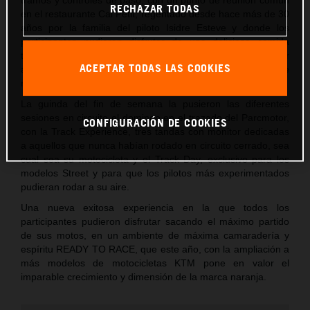
RECHAZAR TODAS
en el restaurante Cal Petit, regentado desde hace más de 30
años por la familia del piloto Isidre Esteve y donde los
participantes pudieron disfrutar de una deliciosa comida
típica catalana y de un merecido descanso antes de regresar
ACEPTAR TODAS LAS COOKIES
a Castellolí donde se celebró la cena y el clásico sorteo de
regalos de la marca.
La guinda del fin de semana la pusieron las diferentes
sesiones en circuito el domingo en el trazado del Parcmotor,
CONFIGURACIÓN DE COOKIES
con la Track Experience, tres tandas con monitor dedicadas
a aquellos que nunca habían rodado en circuito cerrado, sea
cual sea su motocicleta y el Track Day, exclusivo para los
modelos Street y para que los pilotos más experimentados
pudieran rodar a su aire.
Una nueva exitosa experiencia en la que todos los
participantes pudieron disfrutar sacando el máximo partido
de sus motos, en un ambiente de máxima camaradería y
espíritu READY TO RACE, que este año, con la ampliación a
más modelos de motocicletas KTM pone en valor el
imparable crecimiento y dimensión de la marca naranja.