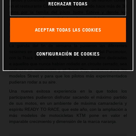
RECHAZAR TODAS
en el restaurante Cal Petit, regentado desde hace más de 30
años por la familia del piloto Isidre Esteve y donde los
participantes pudieron disfrutar de una deliciosa comida
típica catalana y de un merecido descanso antes de regresar
ACEPTAR TODAS LAS COOKIES
a Castellolí donde se celebró la cena y el clásico sorteo de
regalos de la marca.
La guinda del fin de semana la pusieron las diferentes
sesiones en circuito el domingo en el trazado del Parcmotor,
CONFIGURACIÓN DE COOKIES
con la Track Experience, tres tandas con monitor dedicadas
a aquellos que nunca habían rodado en circuito cerrado, sea
cual sea su motocicleta y el Track Day, exclusivo para los
modelos Street y para que los pilotos más experimentados
pudieran rodar a su aire.
Una nueva exitosa experiencia en la que todos los
participantes pudieron disfrutar sacando el máximo partido
de sus motos, en un ambiente de máxima camaradería y
espíritu READY TO RACE, que este año, con la ampliación a
más modelos de motocicletas KTM pone en valor el
imparable crecimiento y dimensión de la marca naranja.