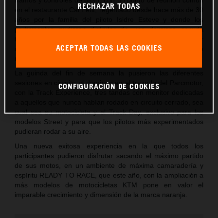
RECHAZAR TODAS
en el restaurante Cal Petit, regentado desde hace más de 30
años por la familia del piloto Isidre Esteve y donde los
participantes pudieron disfrutar de una deliciosa comida
típica catalana y de un merecido descanso antes de regresar
ACEPTAR TODAS LAS COOKIES
a Castellolí donde se celebró la cena y el clásico sorteo de
regalos de la marca.
La guinda del fin de semana la pusieron las diferentes
sesiones en circuito el domingo en el trazado del Parcmotor,
CONFIGURACIÓN DE COOKIES
con la Track Experience, tres tandas con monitor dedicadas
a aquellos que nunca habían rodado en circuito cerrado, sea
cual sea su motocicleta y el Track Day, exclusivo para los
modelos Street y para que los pilotos más experimentados
pudieran rodar a su aire.
Una nueva exitosa experiencia en la que todos los
participantes pudieron disfrutar sacando el máximo partido
de sus motos, en un ambiente de máxima camaradería y
espíritu READY TO RACE, que este año, con la ampliación a
más modelos de motocicletas KTM pone en valor el
imparable crecimiento y dimensión de la marca naranja.