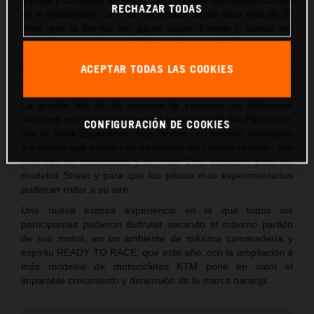
RECHAZAR TODAS
en el restaurante Cal Petit, regentado desde hace más de 30
años por la familia del piloto Isidre Esteve y donde los
participantes pudieron disfrutar de una deliciosa comida
típica catalana y de un merecido descanso antes de regresar
ACEPTAR TODAS LAS COOKIES
a Castellolí donde se celebró la cena y el clásico sorteo de
regalos de la marca.
La guinda del fin de semana la pusieron las diferentes
sesiones en circuito el domingo en el trazado del Parcmotor,
CONFIGURACIÓN DE COOKIES
con la Track Experience, tres tandas con monitor dedicadas
a aquellos que nunca habían rodado en circuito cerrado, sea
cual sea su motocicleta y el Track Day, exclusivo para los
modelos Street y para que los pilotos más experimentados
pudieran rodar a su aire.
Una nueva exitosa experiencia en la que todos los
participantes pudieron disfrutar sacando el máximo partido
de sus motos, en un ambiente de máxima camaradería y
espíritu READY TO RACE, que este año, con la ampliación a
más modelos de motocicletas KTM pone en valor el
imparable crecimiento y dimensión de la marca naranja.