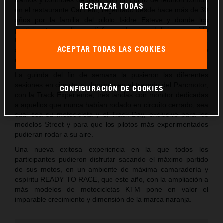
RECHAZAR TODAS
en el restaurante Cal Petit, regentado desde hace más de 30
años por la familia del piloto Isidre Esteve y donde los
participantes pudieron disfrutar de una deliciosa comida
típica catalana y de un merecido descanso antes de regresar
ACEPTAR TODAS LAS COOKIES
a Castellolí donde se celebró la cena y el clásico sorteo de
regalos de la marca.
La guinda del fin de semana la pusieron las diferentes
sesiones en circuito el domingo en el trazado del Parcmotor,
CONFIGURACIÓN DE COOKIES
con la Track Experience, tres tandas con monitor dedicadas
a aquellos que nunca habían rodado en circuito cerrado, sea
cual sea su motocicleta y el Track Day, exclusivo para los
modelos Street y para que los pilotos más experimentados
pudieran rodar a su aire.
Una nueva exitosa experiencia en la que todos los
participantes pudieron disfrutar sacando el máximo partido
de sus motos, en un ambiente de máxima camaradería y
espíritu READY TO RACE, que este año, con la ampliación a
más modelos de motocicletas KTM pone en valor el
imparable crecimiento y dimensión de la marca naranja.