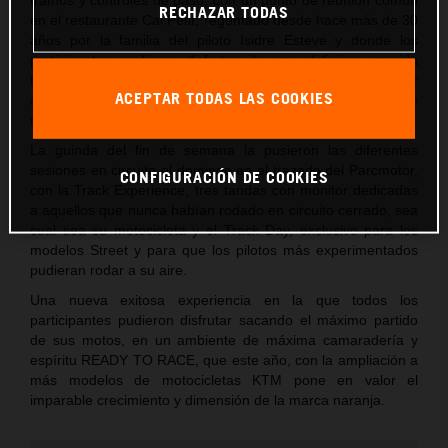
RECHAZAR TODAS
en el restaurante Cal Petit, regentado desde hace más de 30
años por la familia del piloto Isidre Esteve y donde los
participantes pudieron disfrutar de una deliciosa comida
típica catalana y de un merecido descanso antes de regresar
ACEPTAR TODAS LAS COOKIES
a Castellolí donde se celebró la cena y el clásico sorteo de
regalos de la marca.
La guinda del fin de semana la pusieron las diferentes
sesiones en circuito el domingo en el trazado del Parcmotor,
CONFIGURACIÓN DE COOKIES
con la Track Experience, tres tandas con monitor dedicadas
a aquellos que nunca habían rodado en circuito cerrado, sea
cual sea su motocicleta y el Track Day, exclusivo para los
modelos Street y para que los pilotos más experimentados
pudieran rodar a su aire.
Una nueva exitosa experiencia en la que todos los
participantes pudieron disfrutar sacando el máximo partido
de sus motos, en un ambiente de máxima camaradería y
espíritu READY TO RACE, que este año, con la ampliación a
más modelos de motocicletas KTM pone en valor el
imparable crecimiento y dimensión de la marca naranja.