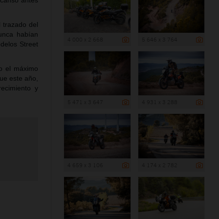
escanso antes
l trazado del
nunca habían
4 000 x 2 668
5 646 x 3 764
odelos Street
do el máximo
ue este año,
ecimiento y
5 471 x 3 647
4 931 x 3 288
4 659 x 3 106
4 174 x 2 782