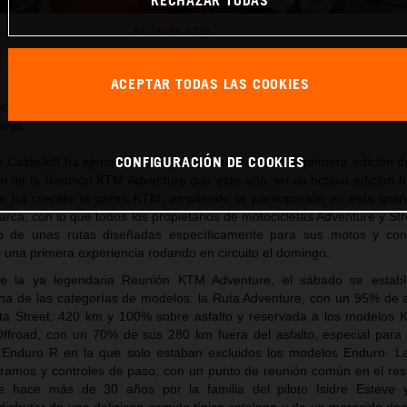
REUNIÓN KTM
Este comunicado de prensa tiene:
45 Imágenes
ACEPTAR TODAS LAS COOKIES
delos Street de la marca y las tandas en circuito redondearon la octa
ranja
CONFIGURACIÓN DE COOKIES
e Castellolí ha ejercido de magnífico escenario de la primera edición 
ón de la Reunión KTM Adventure que este año, en su octava edición h
 ha crecido la gama KTM, ampliando la participación en esta gran 
rca, con lo que todos los propietarios de motocicletas Adventure y St
do de unas rutas diseñadas específicamente para sus motos y con 
 una primera experiencia rodando en circuito el domingo.
de la ya legendaria Reunión KTM Adventure, el sábado se estable
na de las categorías de modelos: la Ruta Adventure, con un 95% de a
uta Street, 420 km y 100% sobre asfalto y reservada a los modelos 
Offroad, con un 70% de sus 280 km fuera del asfalto, especial para
nduro R en la que solo estaban excluidos los modelos Enduro. La
tramos y controles de paso, con un punto de reunión común en el res
de hace más de 30 años por la familia del piloto Isidre Esteve 