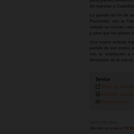
participantes pudieron
de regresar a Castellol
La guinda del fin de s
Parcmotor, con la Tra
rodado en circuito cerr
y para que los pilotos
Una nueva exitosa exp
partido de sus motos,
con la ampliación a 
dimensión de la marca 
Service
Texto sin forma
Imprimir página
Enviar enlace
INFO KTM SPAIN
Más fotos en la nueva
KTM ME