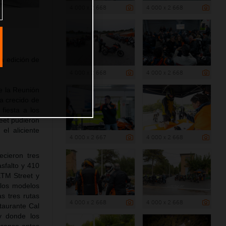
4 000 x 2 668
4 000 x 2 668
va edición de
4 000 x 2 668
4 000 x 2 668
de la Reunión
a crecido de
fiesta a los
reet pudieron
el aliciente
4 000 x 2 667
4 000 x 2 668
cieron tres
sfalto y 410
KTM Street y
 los modelos
s tres rutas
4 000 x 2 668
4 000 x 2 668
taurante Cal
y donde los