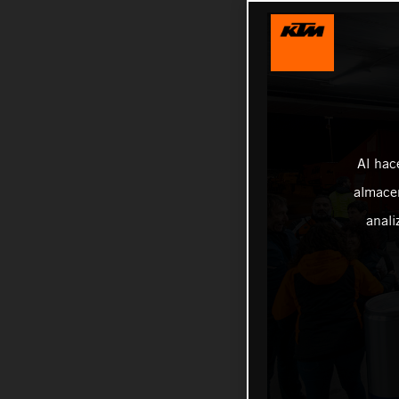
Al hac
almacen
anali