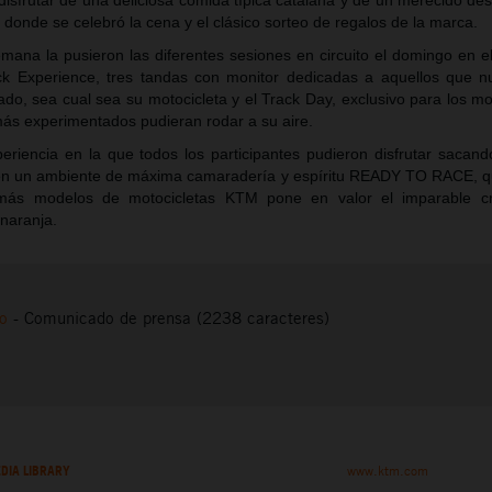
 disfrutar de una deliciosa comida típica catalana y de un merecido d
í donde se celebró la cena y el clásico sorteo de regalos de la marca.
emana la pusieron las diferentes sesiones en circuito el domingo en e
ck Experience, tres tandas con monitor dedicadas a aquellos que 
ado, sea cual sea su motocicleta y el Track Day, exclusivo para los m
 más experimentados pudieran rodar a su aire.
eriencia en la que todos los participantes pudieron disfrutar sacan
 en un ambiente de máxima camaradería y espíritu READY TO RACE, q
más modelos de motocicletas KTM pone en valor el imparable cr
naranja.
to
-
Comunicado de prensa (2238 caracteres)
DIA LIBRARY
www.ktm.com