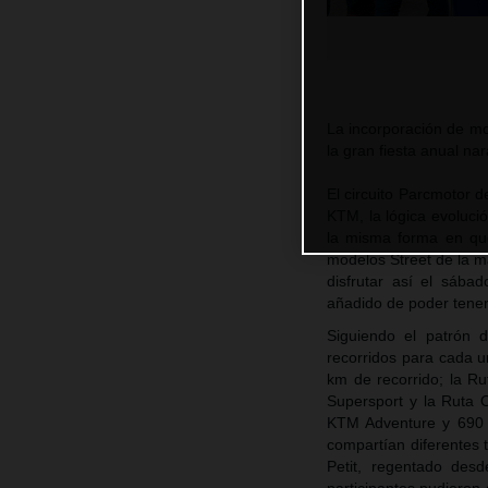
La incorporación de mo
la gran fiesta anual na
El circuito Parcmotor d
KTM, la lógica evoluci
la misma forma en que
modelos Street de la ma
disfrutar así el sába
añadido de poder tener
Siguiendo el patrón 
recorridos para cada u
km de recorrido; la R
Supersport y la Ruta 
KTM Adventure y 690 E
compartían diferentes 
Petit, regentado des