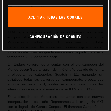
- Oriol Oliver y Gerard Congost, nuevas incorporaciones a la
marca naranja en Motocross
ACEPTAR TODAS LAS COOKIES
- Josep García volverá a defender los colores de KTM en la
categoría E1 del Campeonato de España de Enduro
KTM España tiene ya configuradas las formaciones de sus
CONFIGURACIÓN DE COOKIES
equipos oficiales en los Campeonatos de España de
Motocross y Enduro 2025. Un año más con pilotos
ganadores en sus filas y con las máximas aspiraciones en
todas la categorías en que la marca naranja participará esta
temporada 2025 de forma oficial.
En Enduro volveremos a contar con el pluricampeón del
Mundo Josep García, quien dominó el año pasado de forma
arrolladora las categorías Scratch i E1, ganando sin
paliativos todas las carreras del campeonato, proeza que
aunque no será fácil, saldrá este año con todas las
intenciones de repetir al manillar de su KTM 250 EXC-F.
En la disciplina de Motocross, contamos con dos nuevas
incorporaciones este año. Regresamos a la categoría MX1
con la llegada de Gerard Congost. El flamante Campeón de