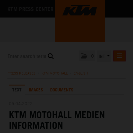
KTM PRESS CENTER
0
INT
PRESS RELEASES
PRESS RELEASES
/
KTM MOTOHALL
/
ENGLISH
KTM RACING NEWSLETTER
TEXT
IMAGES
DOCUMENTS
KTM X-BOW
KTM MOTOHALL
05.04.2022
KTM MOTOHALL MEDIEN
DEUTSCH
ENGLISH
INFORMATION
MEDIA