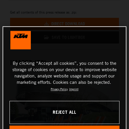
Get all contents of this press release as .zip:
DIRECT DOWNLOAD
SAVE TO LIGHTBOX
IMAGES (76)
By clicking “Accept all cookies”, you consent to the
storage of cookies on your device to improve website
navigation, analyze website usage and support our
marketing efforts. Cookies can also be rejected.
Privacy Policy
Imprint
REJECT ALL