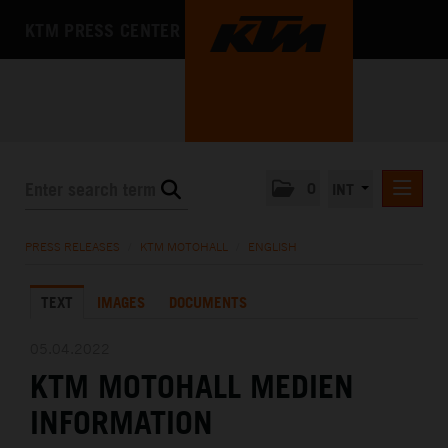
KTM PRESS CENTER
0
INT
PRESS RELEASES
PRESS RELEASES
/
KTM MOTOHALL
/
ENGLISH
KTM RACING NEWSLETTER
TEXT
IMAGES
DOCUMENTS
KTM X-BOW
KTM MOTOHALL
05.04.2022
KTM MOTOHALL MEDIEN
DEUTSCH
ENGLISH
INFORMATION
MEDIA