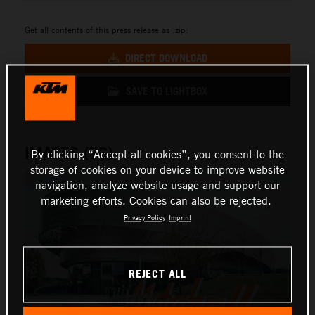
Get all contents of this press release as .zip:
DIRECT DOWNLOAD
SAVE TO LIGHTBOX
IMAGES (76)
By clicking “Accept all cookies”, you consent to the
storage of cookies on your device to improve website
navigation, analyze website usage and support our
marketing efforts. Cookies can also be rejected.
Privacy Policy
Imprint
REJECT ALL