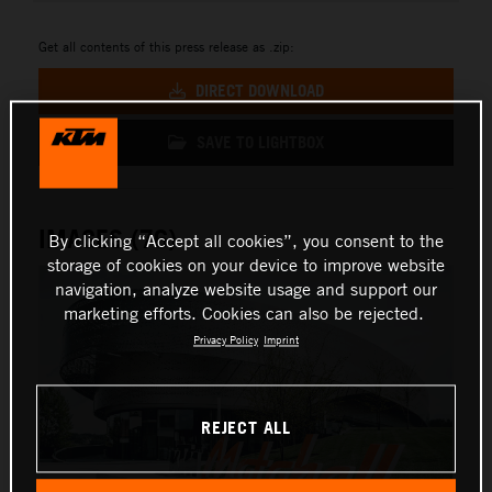
Get all contents of this press release as .zip:
DIRECT DOWNLOAD
SAVE TO LIGHTBOX
IMAGES (76)
By clicking “Accept all cookies”, you consent to the
storage of cookies on your device to improve website
navigation, analyze website usage and support our
marketing efforts. Cookies can also be rejected.
Privacy Policy
Imprint
REJECT ALL