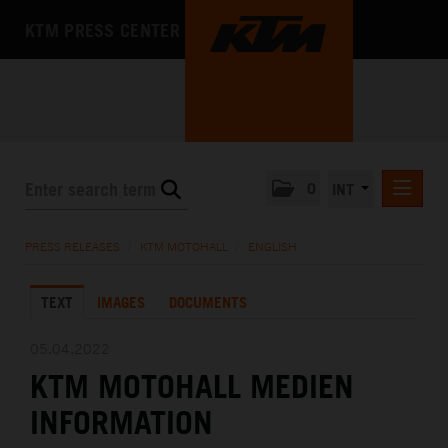
KTM PRESS CENTER
0
INT
PRESS RELEASES
PRESS RELEASES
/
KTM MOTOHALL
/
ENGLISH
KTM RACING NEWSLETTER
TEXT
IMAGES
DOCUMENTS
KTM X-BOW
KTM MOTOHALL
05.04.2022
KTM MOTOHALL MEDIEN
DEUTSCH
ENGLISH
INFORMATION
MEDIA