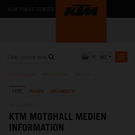
KTM PRESS CENTER
0
INT
PRESS RELEASES
PRESS RELEASES
/
KTM MOTOHALL
/
ENGLISH
KTM RACING NEWSLETTER
TEXT
IMAGES
DOCUMENTS
KTM X-BOW
KTM MOTOHALL
05.04.2022
KTM MOTOHALL MEDIEN
DEUTSCH
ENGLISH
INFORMATION
MEDIA