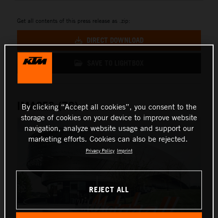
Get all contents of this press release as .zip:
DIRECT DOWNLOAD
SAVE TO LIGHTBOX
IMAGES (76)
By clicking “Accept all cookies”, you consent to the
storage of cookies on your device to improve website
navigation, analyze website usage and support our
marketing efforts. Cookies can also be rejected.
Privacy Policy
Imprint
REJECT ALL