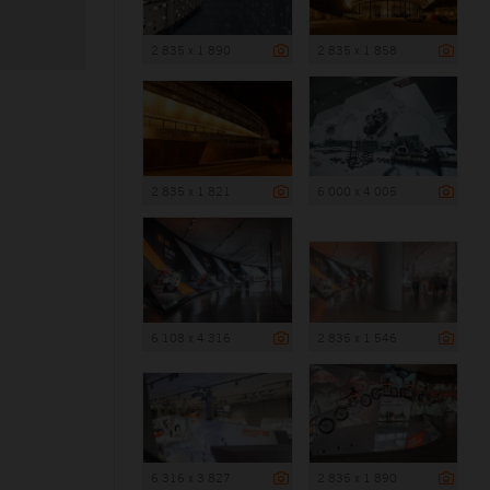
2 835 x 1 890
2 835 x 1 858
2 835 x 1 821
6 000 x 4 005
6 108 x 4 316
2 835 x 1 546
6 316 x 3 827
2 835 x 1 890