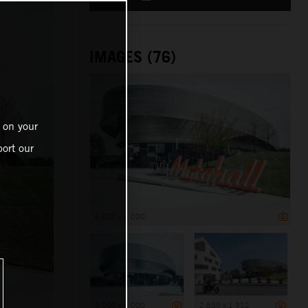
IMAGES (76)
 on your
ort our
6 000 x 4 000
6 000 x 4 000
2 835 x 1 912