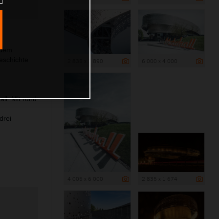
edem
eschichte
2 835 x 1 890
6 000 x 4 000
ll. Mit rund
drei
4 005 x 6 000
2 835 x 1 674