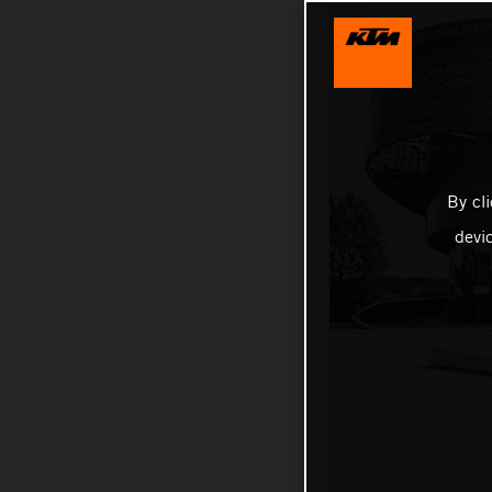
By cl
devi