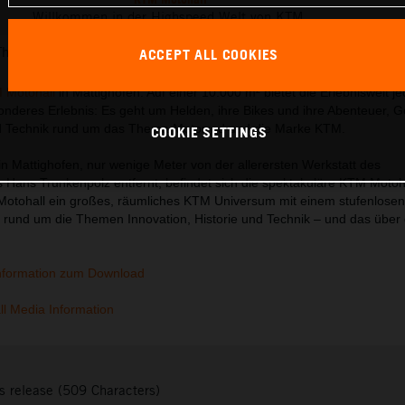
Willkommen in der Highspeed Welt von KTM.
This press release has:
76 Images
3 Documents
ACCEPT ALL COOKIES
 Motohall
in Mattighofen. Auf einer 10.000 m² bietet die Erlebniswelt j
nderes Erlebnis: Es geht um Helden, ihre Bikes und ihre Abenteuer, G
d Technik rund um das Thema Motorrad und die Marke KTM.
COOKIE SETTINGS
in Mattighofen, nur wenige Meter von der allerersten Werkstatt des
ans Trunkenpolz entfernt, befindet sich die spektakuläre KTM Motoha
Motohall ein großes, räumliches KTM Universum mit einem stufenlosen
 rund um die Themen Innovation, Historie und Technik – und das über 
nformation zum Download
l Media Information
s release (509 Characters)