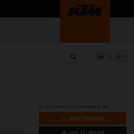
0
INT
Get all contents of this press release as .zip:
DIRECT DOWNLOAD
SAVE TO LIGHTBOX