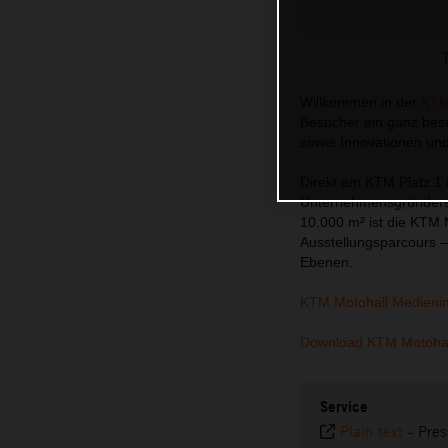
Willkommen in der
KTM
Besucher ein ganz beso
sowie Innovationen un
Direkt am KTM Platz 1 
Unternehmensgründers H
10.000 m² ist die KTM 
Ausstellungsparcours –
Ebenen.
KTM Motohall Medieni
Download KTM Motohal
Service
Plain text
-
Pres