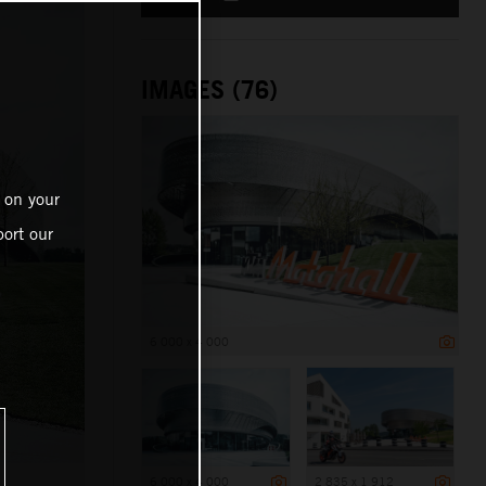
IMAGES (76)
 on your
ort our
6 000 x 4 000
6 000 x 4 000
2 835 x 1 912