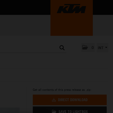
0
INT
Get all contents of this press release as .zip:
DIRECT DOWNLOAD
SAVE TO LIGHTBOX