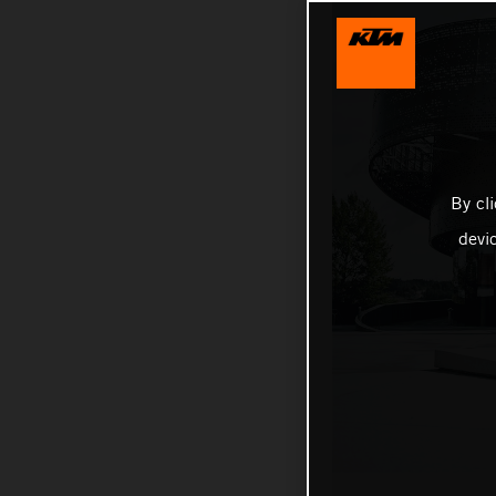
By cl
devi