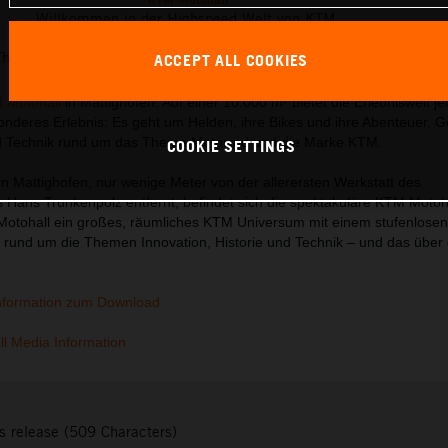
Willkommen in der Highspeed Welt von KTM.
This press release has:
76 Images
3 Documents
ACCEPT ALL COOKIES
 Motohall
in Mattighofen. Auf einer 10.000 m² bietet die Erlebniswelt j
nderes Erlebnis: Es geht um Helden, ihre Bikes und ihre Abenteuer, G
d Technik rund um das Thema Motorrad und die Marke KTM.
COOKIE SETTINGS
in Mattighofen, nur wenige Meter von der allerersten Werkstatt des
ans Trunkenpolz entfernt, befindet sich die spektakuläre KTM Motoha
Motohall ein großes, räumliches KTM Universum mit einem stufenlosen
 rund um die Themen Innovation, Historie und Technik – und das über 
nformation zum Download
l Media Information
s release (509 Characters)