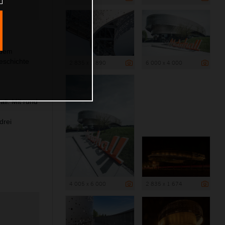
edem
eschichte
2 835 x 1 890
6 000 x 4 000
ll. Mit rund
drei
4 005 x 6 000
2 835 x 1 674