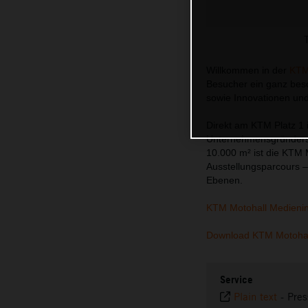
Willkommen in der
KTM
Besucher ein ganz beso
sowie Innovationen un
Direkt am KTM Platz 1 
Unternehmensgründers H
10.000 m² ist die KTM 
Ausstellungsparcours –
Ebenen.
KTM Motohall Medieni
Download KTM Motohal
Service
Plain text
-
Pres