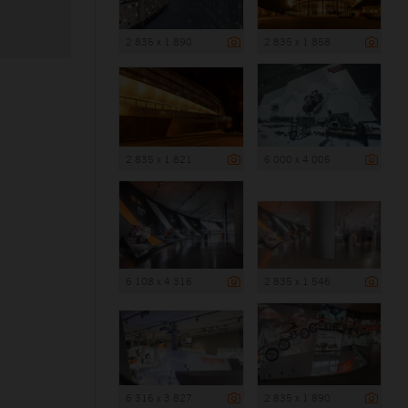
2 835 x 1 890
2 835 x 1 858
2 835 x 1 821
6 000 x 4 005
6 108 x 4 316
2 835 x 1 546
6 316 x 3 827
2 835 x 1 890