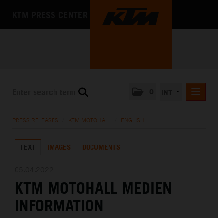
KTM PRESS CENTER
0
INT
PRESS RELEASES
PRESS RELEASES
/
KTM MOTOHALL
/
ENGLISH
KTM RACING NEWSLETTER
TEXT
IMAGES
DOCUMENTS
KTM X-BOW
KTM MOTOHALL
05.04.2022
KTM MOTOHALL MEDIEN
DEUTSCH
ENGLISH
INFORMATION
MEDIA