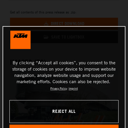
Get all contents of this press release as .zip:
DIRECT DOWNLOAD
SAVE TO LIGHTBOX
IMAGES (76)
By clicking “Accept all cookies”, you consent to the
storage of cookies on your device to improve website
navigation, analyze website usage and support our
marketing efforts. Cookies can also be rejected.
Privacy Policy
Imprint
REJECT ALL