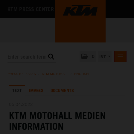
KTM PRESS CENTER
0
INT
PRESS RELEASES
PRESS RELEASES
/
KTM MOTOHALL
/
ENGLISH
KTM RACING NEWSLETTER
TEXT
IMAGES
DOCUMENTS
KTM X-BOW
KTM MOTOHALL
05.04.2022
KTM MOTOHALL MEDIEN
DEUTSCH
ENGLISH
INFORMATION
MEDIA