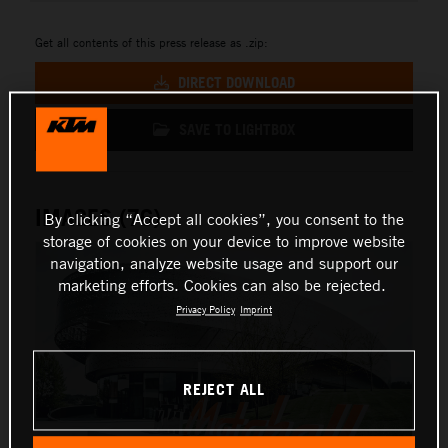
Get all contents of this press release as .zip:
DIRECT DOWNLOAD
SAVE TO LIGHTBOX
IMAGES (76)
By clicking “Accept all cookies”, you consent to the
storage of cookies on your device to improve website
navigation, analyze website usage and support our
marketing efforts. Cookies can also be rejected.
Privacy Policy
Imprint
REJECT ALL