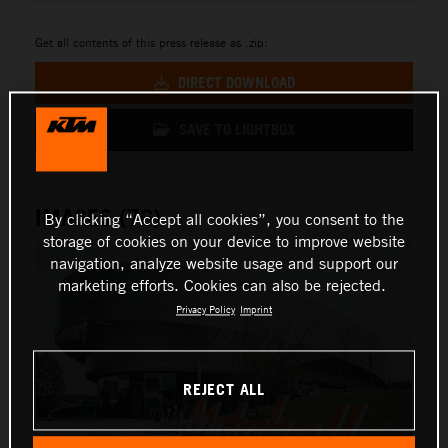
Get all contents of this press release as .zip:
DIRECT DOWNLOAD
SAVE TO LIGHTBOX
IMAGES (76)
By clicking “Accept all cookies”, you consent to the
storage of cookies on your device to improve website
navigation, analyze website usage and support our
marketing efforts. Cookies can also be rejected.
Privacy Policy
Imprint
REJECT ALL