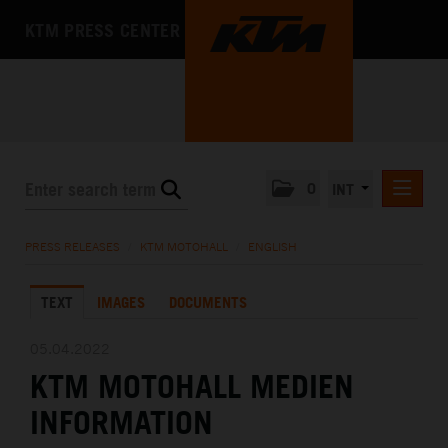
KTM PRESS CENTER
0
INT
PRESS RELEASES
PRESS RELEASES
/
KTM MOTOHALL
/
ENGLISH
KTM RACING NEWSLETTER
TEXT
IMAGES
DOCUMENTS
KTM X-BOW
KTM MOTOHALL
05.04.2022
KTM MOTOHALL MEDIEN
DEUTSCH
ENGLISH
INFORMATION
MEDIA