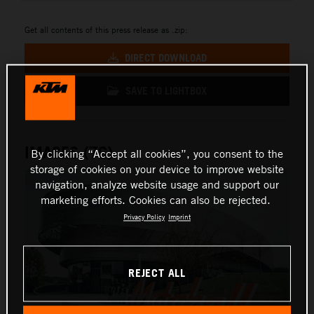
Get all contents of this press release as .zip:
DIRECT DOWNLOAD
SAVE TO LIGHTBOX
IMAGES (76)
By clicking “Accept all cookies”, you consent to the
storage of cookies on your device to improve website
navigation, analyze website usage and support our
marketing efforts. Cookies can also be rejected.
Privacy Policy
Imprint
REJECT ALL