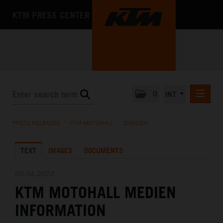
KTM PRESS CENTER
0
INT
PRESS RELEASES
PRESS RELEASES
/
KTM MOTOHALL
/
ENGLISH
KTM RACING NEWSLETTER
TEXT
IMAGES
DOCUMENTS
KTM X-BOW
KTM MOTOHALL
05.04.2022
KTM MOTOHALL MEDIEN
DEUTSCH
ENGLISH
INFORMATION
MEDIA