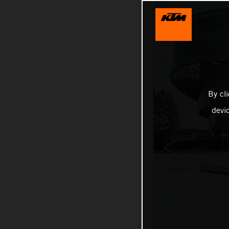
By cl
devi