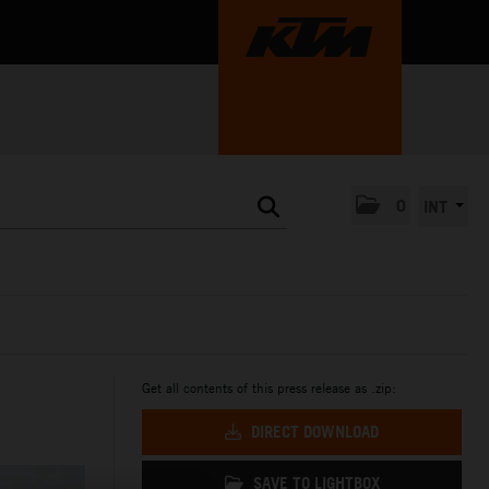
0
INT
Get all contents of this press release as .zip:
DIRECT DOWNLOAD
SAVE TO LIGHTBOX