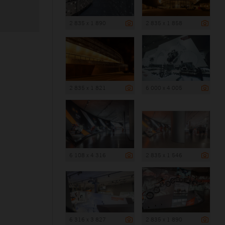
2 835 x 1 890
2 835 x 1 858
2 835 x 1 821
6 000 x 4 005
6 108 x 4 316
2 835 x 1 546
6 316 x 3 827
2 835 x 1 890