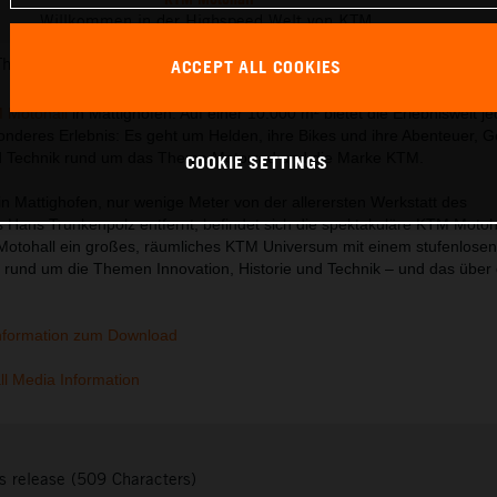
Willkommen in der Highspeed Welt von KTM.
This press release has:
76 Images
3 Documents
ACCEPT ALL COOKIES
 Motohall
in Mattighofen. Auf einer 10.000 m² bietet die Erlebniswelt j
nderes Erlebnis: Es geht um Helden, ihre Bikes und ihre Abenteuer, G
d Technik rund um das Thema Motorrad und die Marke KTM.
COOKIE SETTINGS
in Mattighofen, nur wenige Meter von der allerersten Werkstatt des
ans Trunkenpolz entfernt, befindet sich die spektakuläre KTM Motoha
Motohall ein großes, räumliches KTM Universum mit einem stufenlosen
 rund um die Themen Innovation, Historie und Technik – und das über 
nformation zum Download
l Media Information
s release (509 Characters)