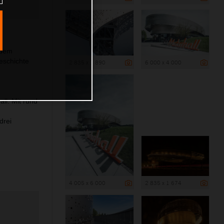
edem
eschichte
2 835 x 1 890
6 000 x 4 000
ll. Mit rund
drei
4 005 x 6 000
2 835 x 1 674