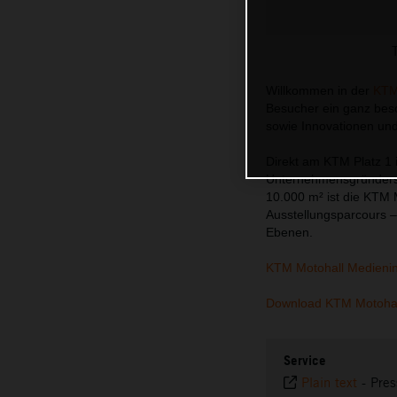
Willkommen in der
KTM
Besucher ein ganz beso
sowie Innovationen un
Direkt am KTM Platz 1 
Unternehmensgründers H
10.000 m² ist die KTM 
Ausstellungsparcours –
Ebenen.
KTM Motohall Medieni
Download KTM Motohal
Service
Plain text
-
Pres