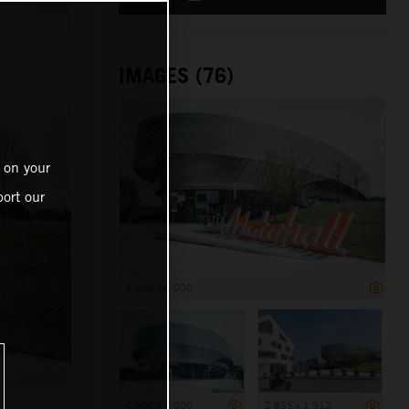
IMAGES (76)
 on your
ort our
6 000 x 4 000
6 000 x 4 000
2 835 x 1 912