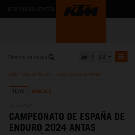
KTM PRESS CENTER
0
ESP
COMUNICADOS DE PRENSA
COMUNICADO DE PRENSA
/
COMUNICADOS DE PRENSA
MEDIA
TEXTO
IMÁGENES
LA EMPRESA
18.03.2024
CAMPEONATO DE ESPAÑA DE
ENDURO 2024 ANTAS