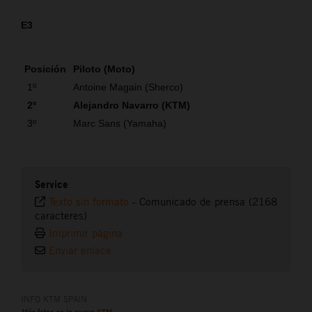
E3
Posición
Piloto (Moto)
1º
Antoine Magain (Sherco)
2º
Alejandro Navarro (KTM)
3º
Marc Sans (Yamaha)
Service
Texto sin formato
-
Comunicado de prensa (2168
caracteres)
Imprimir página
Enviar enlace
INFO KTM SPAIN