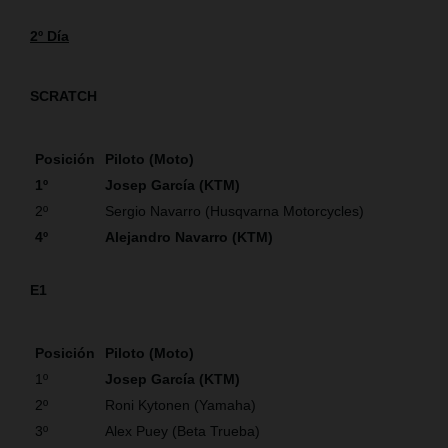
2º Día
SCRATCH
Posición
Piloto (Moto)
1º
Josep García (KTM)
2º
Sergio Navarro (Husqvarna Motorcycles)
4º
Alejandro Navarro (KTM)
E1
Posición
Piloto (Moto)
1º
Josep García (KTM)
2º
Roni Kytonen (Yamaha)
3º
Alex Puey (Beta Trueba)