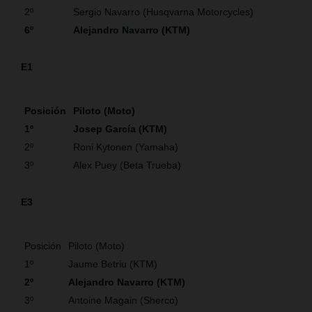
2º
Sergio Navarro (Husqvarna Motorcycles)
6º
Alejandro Navarro (KTM)
E1
Posición
Piloto (Moto)
1º
Josep García (KTM)
2º
Roni Kytonen (Yamaha)
3º
Alex Puey (Beta Trueba)
E3
Posición
Piloto (Moto)
1º
Jaume Betriu (KTM)
2º
Alejandro Navarro (KTM)
3º
Antoine Magain (Sherco)