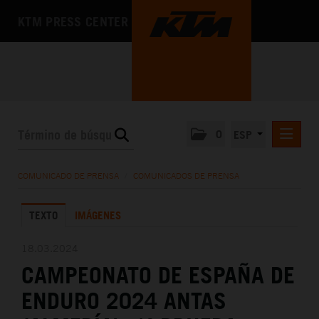
KTM PRESS CENTER
0
ESP
COMUNICADOS DE PRENSA
COMUNICADO DE PRENSA
/
COMUNICADOS DE PRENSA
MEDIA
TEXTO
IMÁGENES
LA EMPRESA
18.03.2024
CAMPEONATO DE ESPAÑA DE
ENDURO 2024 ANTAS