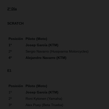
2º Día
SCRATCH
Posición
Piloto (Moto)
1º
Josep García (KTM)
2º
Sergio Navarro (Husqvarna Motorcycles)
4º
Alejandro Navarro (KTM)
E1
Posición
Piloto (Moto)
1º
Josep García (KTM)
2º
Roni Kytonen (Yamaha)
3º
Alex Puey (Beta Trueba)