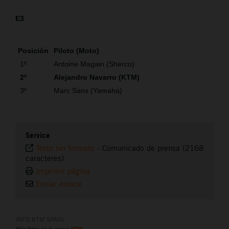
E3
Posición
Piloto (Moto)
1º
Antoine Magain (Sherco)
2º
Alejandro Navarro (KTM)
3º
Marc Sans (Yamaha)
Service
Texto sin formato
-
Comunicado de prensa (2168
caracteres)
Imprimir página
Enviar enlace
INFO KTM SPAIN