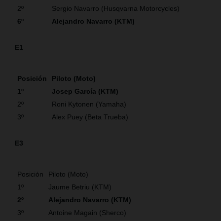
2º
Sergio Navarro (Husqvarna Motorcycles)
6º
Alejandro Navarro (KTM)
E1
Posición
Piloto (Moto)
1º
Josep García (KTM)
2º
Roni Kytonen (Yamaha)
3º
Alex Puey (Beta Trueba)
E3
Posición
Piloto (Moto)
1º
Jaume Betriu (KTM)
2º
Alejandro Navarro (KTM)
3º
Antoine Magain (Sherco)