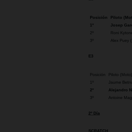
Posición
Piloto (Mo
1º
Josep Gar
2º
Roni Kyton
3º
Alex Puey 
E3
Posición
Piloto (Moto
1º
Jaume Betri
2º
Alejandro 
3º
Antoine Mag
2º Día
SCRATCH