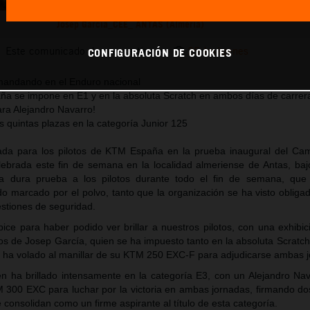
Josep García_CEE_ ANTAS (Almería)
Este comunicado de prensa tiene:
25 Imágenes
CONFIGURACIÓN DE COOKIES
 mandando en el Enduro nacional
aña se impone en E1 y en la absoluta Scratch en ambos días de carrer
ara Alejandro Navarro!
s quintas plazas en la categoría Junior 125
ada para los pilotos de KTM España en la prueba inaugural del C
ebrada este fin de semana en la localidad almeriense de Antas, baj
a dura prueba a los pilotos durante todo el fin de semana, que
do marcado por el polvo, tanto que la organización se ha visto obliga
stiones de seguridad.
bice para haber podido ver brillar a nuestros pilotos, con una exhibi
s de Josep García, quien se ha impuesto tanto en la absoluta Scratc
e ha volado al manillar de su KTM 250 EXC-F para adjudicarse ambas 
én ha brillado intensamente en la categoría E3, con un Alejandro Na
 300 EXC para luchar por la victoria en ambas jornadas, firmando do
consolidan como un firme aspirante al título de esta categoría.