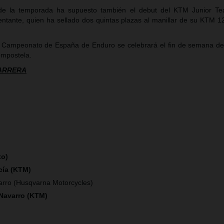
 de la temporada ha supuesto también el debut del KTM Junior Te
ntante, quien ha sellado dos quintas plazas al manillar de su KTM 
 Campeonato de España de Enduro se celebrará el fin de semana de
ompostela.
CARRERA
to)
cía (KTM)
arro (Husqvarna Motorcycles)
 Navarro (KTM)