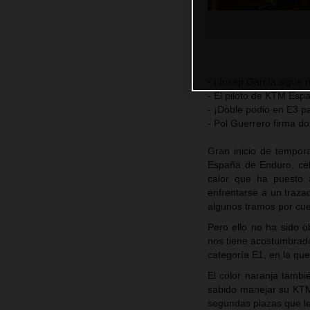
- ¡Josep García sigue
- El piloto de KTM Esp
- ¡Doble podio en E3 p
- Pol Guerrero firma do
Gran inicio de tempor
España de Enduro, cel
calor que ha puesto 
enfrentarse a un traza
algunos tramos por cue
Pero ello no ha sido ó
nos tiene acostumbrado
categoría E1, en la qu
El color naranja tambi
sabido manejar su KTM
segundas plazas que le 