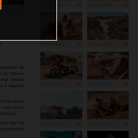
5 000 x 3 333
5 000 x 3 333
a
5 000 x 3 333
5 000 x 3 333
ampeonato de
o un intenso
 han debido
5 000 x 3 333
5 000 x 3 333
da a suprimir
ción tal como
h como en su
jornadas.
varro que ha
5 000 x 3 333
5 000 x 3 333
s excelentes