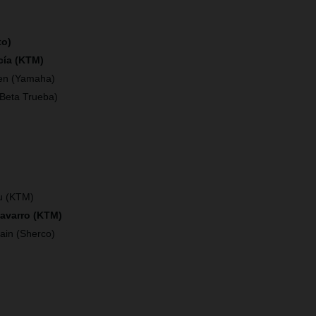
to)
cía (KTM)
en (Yamaha)
(Beta Trueba)
)
u (KTM)
Navarro (KTM)
ain (Sherco)