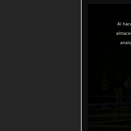
Al hac
almacen
anali