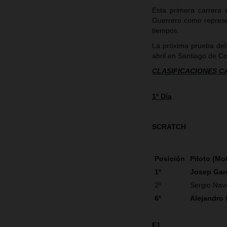
Esta primera carrera
Guerrero como represe
tiempos.
La próxima prueba del
abril en Santiago de C
CLASIFICACIONES 
1º Día
SCRATCH
Posición
Piloto (Mo
1º
Josep Gar
2º
Sergio Nav
6º
Alejandro
E1