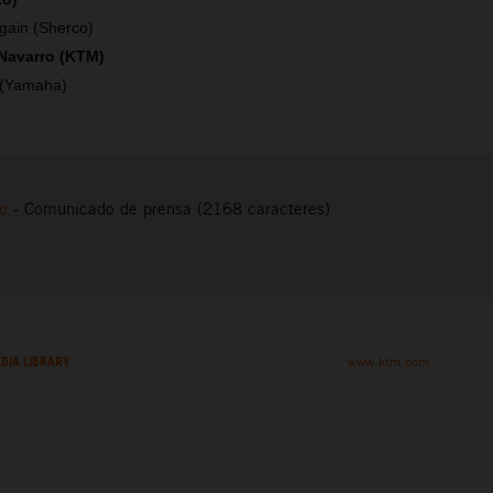
gain (Sherco)
 Navarro (KTM)
 (Yamaha)
to
-
Comunicado de prensa (2168 caracteres)
DIA LIBRARY
www.ktm.com