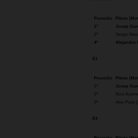
Posición
Piloto (Mo
1º
Josep Gar
2º
Sergio Nav
4º
Alejandro
E1
Posición
Piloto (Mo
1º
Josep Gar
2º
Roni Kyton
3º
Alex Puey 
E3
Posición
Piloto (Mo