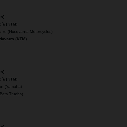
to)
cía (KTM)
arro (Husqvarna Motorcycles)
 Navarro (KTM)
to)
cía (KTM)
en (Yamaha)
(Beta Trueba)
to)