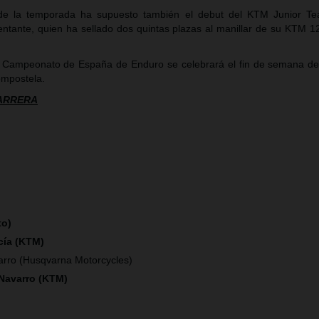
 de la temporada ha supuesto también el debut del KTM Junior Te
ntante, quien ha sellado dos quintas plazas al manillar de su KTM 
 Campeonato de España de Enduro se celebrará el fin de semana de
ompostela.
CARRERA
to)
cía (KTM)
arro (Husqvarna Motorcycles)
 Navarro (KTM)