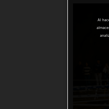
Al hac
almacen
anali