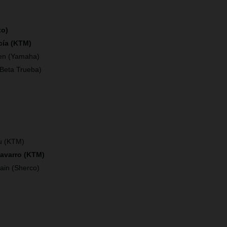
to)
cía (KTM)
en (Yamaha)
(Beta Trueba)
)
u (KTM)
Navarro (KTM)
ain (Sherco)