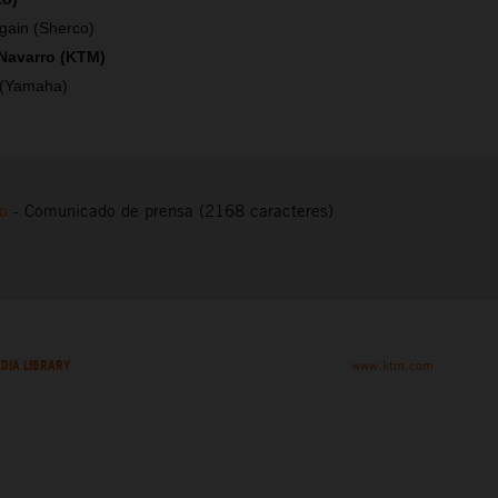
gain (Sherco)
 Navarro (KTM)
 (Yamaha)
to
-
Comunicado de prensa (2168 caracteres)
DIA LIBRARY
www.ktm.com