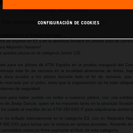
Josep García_CEE_ ANTAS (Almería)
Este comunicado de prensa tiene:
25 Imágenes
CONFIGURACIÓN DE COOKIES
 mandando en el Enduro nacional
aña se impone en E1 y en la absoluta Scratch en ambos días de carrer
ara Alejandro Navarro!
s quintas plazas en la categoría Junior 125
ada para los pilotos de KTM España en la prueba inaugural del C
ebrada este fin de semana en la localidad almeriense de Antas, baj
a dura prueba a los pilotos durante todo el fin de semana, que
do marcado por el polvo, tanto que la organización se ha visto obliga
stiones de seguridad.
bice para haber podido ver brillar a nuestros pilotos, con una exhibi
s de Josep García, quien se ha impuesto tanto en la absoluta Scratc
e ha volado al manillar de su KTM 250 EXC-F para adjudicarse ambas 
én ha brillado intensamente en la categoría E3, con un Alejandro Na
 300 EXC para luchar por la victoria en ambas jornadas, firmando do
consolidan como un firme aspirante al título de esta categoría.