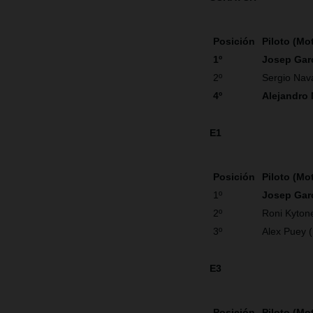
Posición
Piloto (Mo
1º
Josep Gar
2º
Sergio Nav
4º
Alejandro
E1
Posición
Piloto (Mo
1º
Josep Gar
2º
Roni Kyton
3º
Alex Puey 
E3
Posición
Piloto (Mo