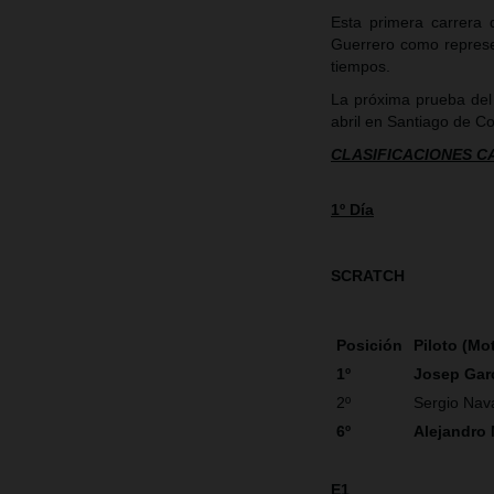
Esta primera carrera
Guerrero como represe
tiempos.
La próxima prueba del
abril en Santiago de C
CLASIFICACIONES 
1º Día
SCRATCH
Posición
Piloto (Mo
1º
Josep Gar
2º
Sergio Nav
6º
Alejandro
E1