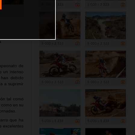
5 000 x 3 333
5 000 x 3 333
a
5 000 x 3 333
5 000 x 3 333
ampeonato de
o un intenso
 han debido
5 000 x 3 333
5 000 x 3 333
da a suprimir
ción tal como
h como en su
jornadas.
varro que ha
5 000 x 3 333
5 000 x 3 333
s excelentes