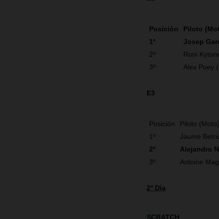
Posición
Piloto (Mo
1º
Josep Gar
2º
Roni Kyton
3º
Alex Puey 
E3
Posición
Piloto (Moto
1º
Jaume Betri
2º
Alejandro 
3º
Antoine Mag
2º Día
SCRATCH