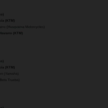
to)
cía (KTM)
arro (Husqvarna Motorcycles)
 Navarro (KTM)
to)
cía (KTM)
en (Yamaha)
(Beta Trueba)
to)