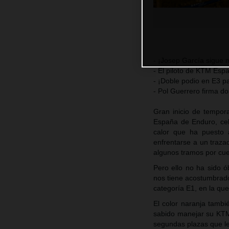
- ¡Josep García sigue
- El piloto de KTM Esp
- ¡Doble podio en E3 p
- Pol Guerrero firma do
Gran inicio de tempor
España de Enduro, cel
calor que ha puesto 
enfrentarse a un traza
algunos tramos por cue
Pero ello no ha sido ó
nos tiene acostumbrado
categoría E1, en la qu
El color naranja tambi
sabido manejar su KTM
segundas plazas que le 