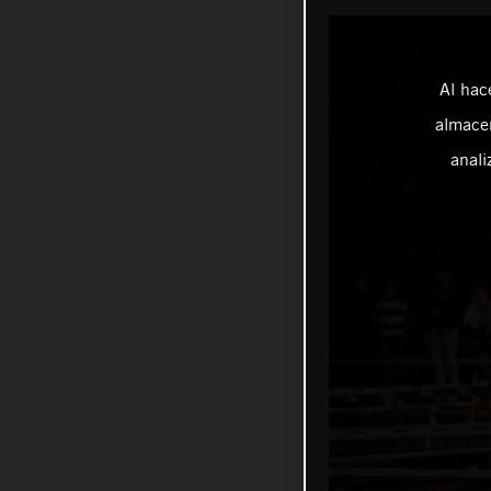
Al hac
almacen
anali