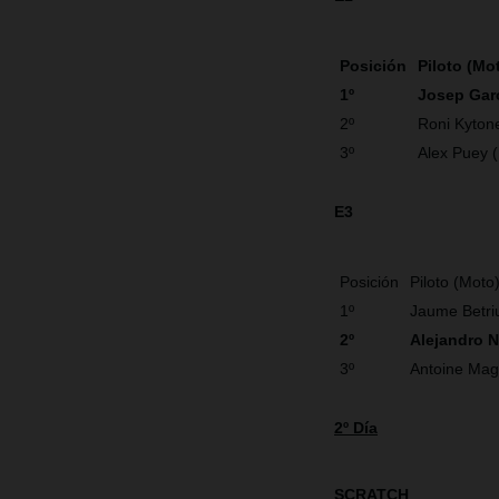
Posición
Piloto (Mo
1º
Josep Gar
2º
Roni Kyton
3º
Alex Puey 
E3
Posición
Piloto (Moto
1º
Jaume Betri
2º
Alejandro 
3º
Antoine Mag
2º Día
SCRATCH