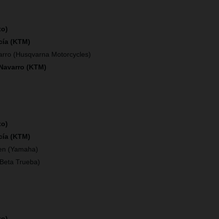
to)
cía (KTM)
arro (Husqvarna Motorcycles)
 Navarro (KTM)
to)
cía (KTM)
en (Yamaha)
(Beta Trueba)
to)