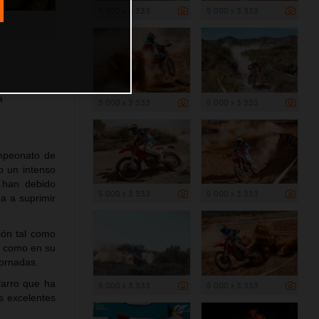
5 000 x 3 333
5 000 x 3 333
a
5 000 x 3 333
5 000 x 3 333
ampeonato de
o un intenso
 han debido
5 000 x 3 333
5 000 x 3 333
da a suprimir
ción tal como
h como en su
jornadas.
varro que ha
5 000 x 3 333
5 000 x 3 333
s excelentes