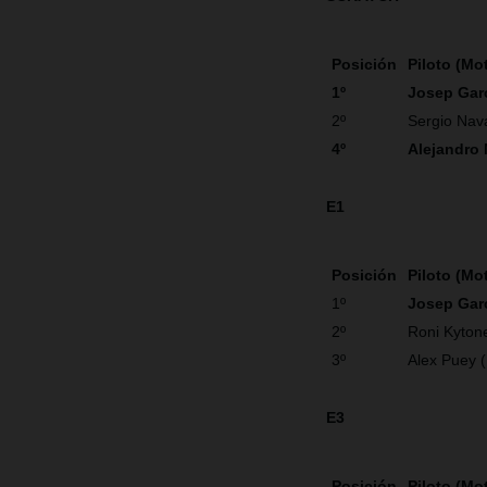
Posición
Piloto (Mo
1º
Josep Gar
2º
Sergio Nav
4º
Alejandro
E1
Posición
Piloto (Mo
1º
Josep Gar
2º
Roni Kyton
3º
Alex Puey 
E3
Posición
Piloto (Mo