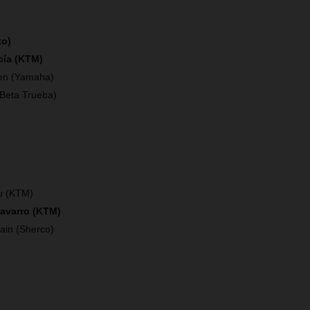
to)
cía (KTM)
en (Yamaha)
(Beta Trueba)
)
u (KTM)
Navarro (KTM)
ain (Sherco)