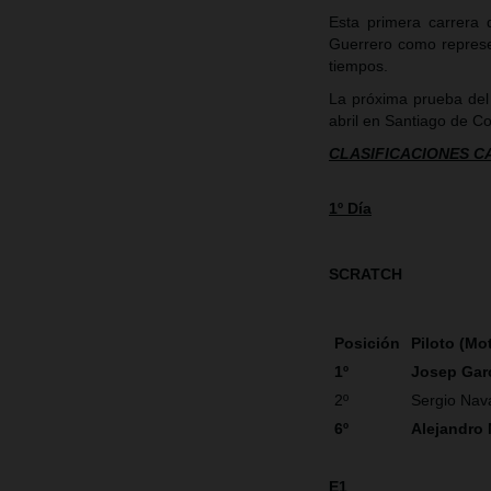
Esta primera carrera
Guerrero como represe
tiempos.
La próxima prueba del
abril en Santiago de C
CLASIFICACIONES 
1º Día
SCRATCH
Posición
Piloto (Mo
1º
Josep Gar
2º
Sergio Nav
6º
Alejandro
E1