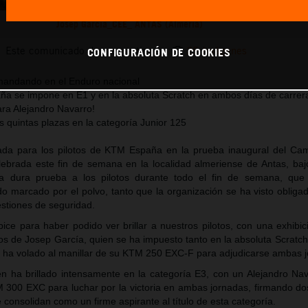
Josep García_CEE_ ANTAS (Almería)
Este comunicado de prensa tiene:
25 Imágenes
CONFIGURACIÓN DE COOKIES
 mandando en el Enduro nacional
aña se impone en E1 y en la absoluta Scratch en ambos días de carrer
ara Alejandro Navarro!
s quintas plazas en la categoría Junior 125
ada para los pilotos de KTM España en la prueba inaugural del C
ebrada este fin de semana en la localidad almeriense de Antas, baj
a dura prueba a los pilotos durante todo el fin de semana, que
do marcado por el polvo, tanto que la organización se ha visto obliga
stiones de seguridad.
bice para haber podido ver brillar a nuestros pilotos, con una exhibi
s de Josep García, quien se ha impuesto tanto en la absoluta Scratc
e ha volado al manillar de su KTM 250 EXC-F para adjudicarse ambas 
én ha brillado intensamente en la categoría E3, con un Alejandro Na
 300 EXC para luchar por la victoria en ambas jornadas, firmando do
consolidan como un firme aspirante al título de esta categoría.