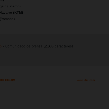
gain (Sherco)
 Navarro (KTM)
 (Yamaha)
to
-
Comunicado de prensa (2168 caracteres)
DIA LIBRARY
www.ktm.com