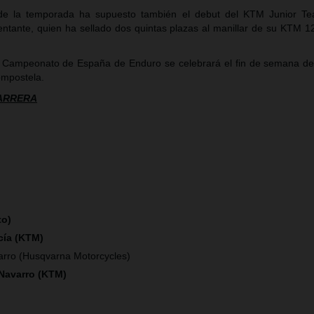
 de la temporada ha supuesto también el debut del KTM Junior Te
ntante, quien ha sellado dos quintas plazas al manillar de su KTM 
 Campeonato de España de Enduro se celebrará el fin de semana de
ompostela.
CARRERA
to)
cía (KTM)
arro (Husqvarna Motorcycles)
 Navarro (KTM)