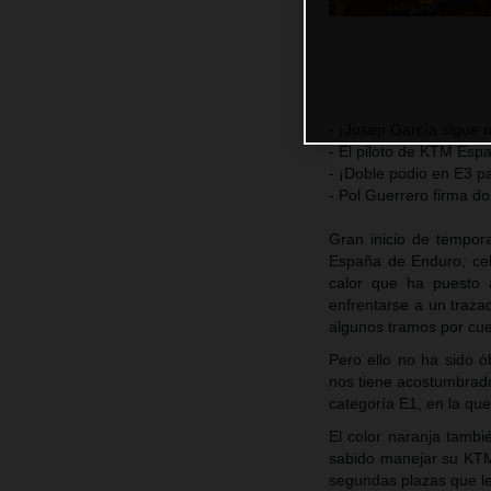
- ¡Josep García sigue
- El piloto de KTM Esp
- ¡Doble podio en E3 p
- Pol Guerrero firma do
Gran inicio de tempor
España de Enduro, cel
calor que ha puesto 
enfrentarse a un traza
algunos tramos por cue
Pero ello no ha sido ó
nos tiene acostumbrado
categoría E1, en la qu
El color naranja tambi
sabido manejar su KTM
segundas plazas que le 