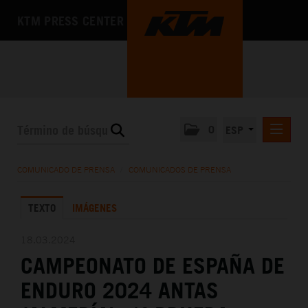
KTM PRESS CENTER
0
ESP
COMUNICADOS DE PRENSA
COMUNICADO DE PRENSA
/
COMUNICADOS DE PRENSA
MEDIA
TEXTO
IMÁGENES
LA EMPRESA
18.03.2024
CAMPEONATO DE ESPAÑA DE
ENDURO 2024 ANTAS