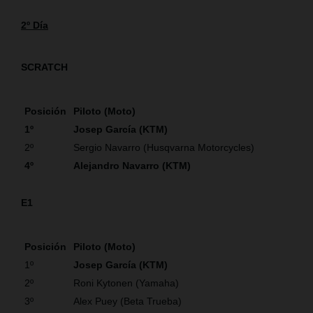
2º Día
SCRATCH
Posición
Piloto (Moto)
1º
Josep García (KTM)
2º
Sergio Navarro (Husqvarna Motorcycles)
4º
Alejandro Navarro (KTM)
E1
Posición
Piloto (Moto)
1º
Josep García (KTM)
2º
Roni Kytonen (Yamaha)
3º
Alex Puey (Beta Trueba)