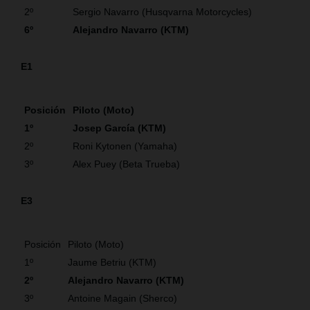
2º
Sergio Navarro (Husqvarna Motorcycles)
6º
Alejandro Navarro (KTM)
E1
Posición
Piloto (Moto)
1º
Josep García (KTM)
2º
Roni Kytonen (Yamaha)
3º
Alex Puey (Beta Trueba)
E3
Posición
Piloto (Moto)
1º
Jaume Betriu (KTM)
2º
Alejandro Navarro (KTM)
3º
Antoine Magain (Sherco)