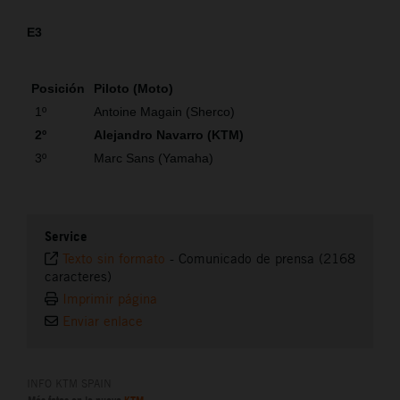
E3
Posición
Piloto (Moto)
1º
Antoine Magain (Sherco)
2º
Alejandro Navarro (KTM)
3º
Marc Sans (Yamaha)
Service
Texto sin formato
-
Comunicado de prensa (2168
caracteres)
Imprimir página
Enviar enlace
INFO KTM SPAIN